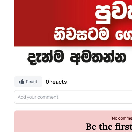
0 reacts
React
No commen
Be the fir