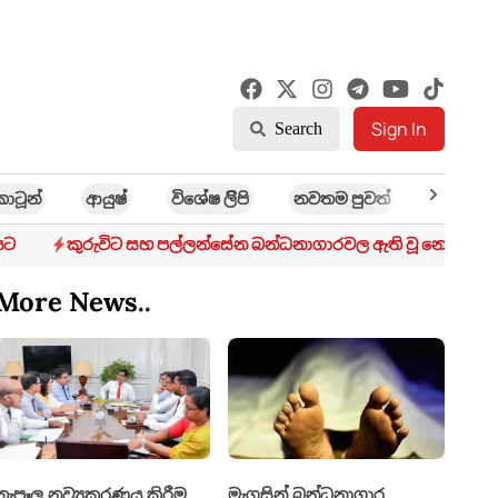
Sign In
Search
කාටූන්
ආයුෂ්
විශේෂ ලිිපි
නවතම පුවත්
ක්‍රී​ඩා
යට
කුරුවිට සහ පල්ලන්සේන බන්ධනාගාරවල ඇති වූ නොසන්සුන
More News..
තැපෑල නව්‍යකරණය කිරීම
මැගසින් බන්ධනාගාර