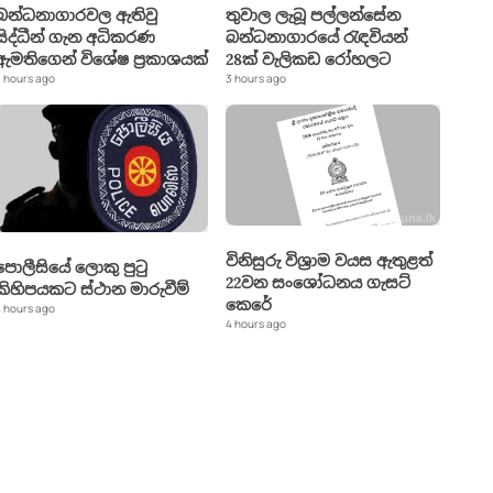
බන්ධනාගාරවල ඇතිවු
තුවාල ලැබූ පල්ලන්සේන
සිද්ධීන් ගැන අධිකරණ
බන්ධනාගාරයේ රැඳවියන්
ඇමතිගෙන් විශේෂ ප්‍රකාශයක්
28ක් වැලිකඩ රෝහලට
 hours ago
3 hours ago
විනිසුරු විශ්‍රාම වයස ඇතුළත්
පොලීසියේ ලොකු පුටු
22වන සංශෝධනය ගැසට්
කිහිපයකට ස්ථාන මාරුවීම්
කෙරේ
 hours ago
4 hours ago