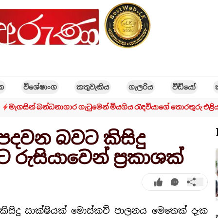
ික
විශේෂාංග
කතුවැකිය
ගැලරිය
වීඩියෝ
මැගසින් බන්ධනාගාර ගැටුමෙන් මියගිය රැඳවියාගේ තොරතුරු එළි
ිපදවන බවට කිසිදු
රුසියාවෙන් ප්‍රකාශක්
 කිසිදු සාක්ෂියක් මොස්කව් පාලනය මෙතෙක් දැක