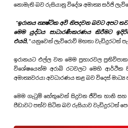
නොමැති බව රුසියානු විදේශ අමාත්‍ය සර්ජි ලැව
"ඉරානය න්‍යෂ්ටික අවි නිපදවන බවට අපට තවමත
මෙම යුද්ධය සාධාරණීකරණය කිරීමට ඉදිර
එයයි,"
යනුවෙන් ලැව්රොව් මහතා වැඩිදුරටත් ප
ඉරානයට එල්ල වන මෙම ප්‍රහාරවල ප්‍රතිවිපාක
විශේෂයෙන්ම අරාබි රටවලට මෙහි ආර්ථික පිර
අමාත්‍යවරයා අවධාරණය කළ බව විදෙස් මාධ්‍ය 
මෙම ගැටුම් හේතුවෙන් සිදුවන ජීවිත හානි සහ
පීඩාවට පත්ව සිටින බව රුසියාව වැඩිදුරටත් පෙන