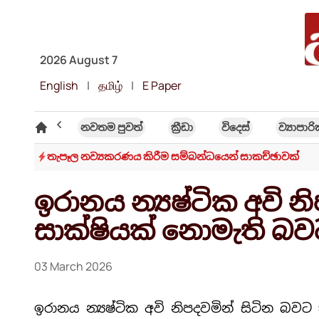
2026 August 7
English
|
தமிழ்
|
E Paper
විශේෂ ලිිපි
නවතම පුවත්
ක්‍රී​ඩා
විදෙස්
ව්‍යාපාර
යක්
තැපෑල නව්‍යකරණය කිරීම සම්බන්ධයෙන් සාකච්ඡාවක්
ඉරානය න්‍යෂ්ටික අවි න
සාක්ෂියක් නොමැති බවට 
03 March 2026
ඉරානය න්‍යෂ්ටික අවි නිපදවමින් සිටින බවට