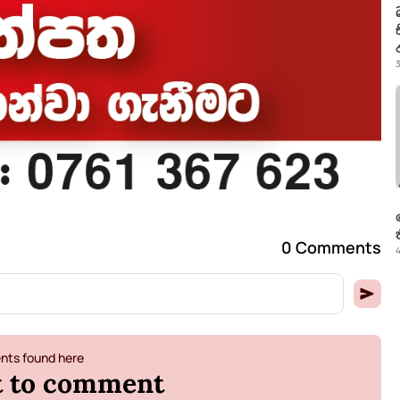
3
0 Comments
4
ts found here
st to comment