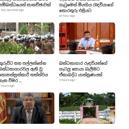
සම්බන්ධයෙන් සාකච්ඡාවක්
ගැටුමෙන් මියගිය රැඳවියාගේ
 few seconds ago
තොරතුරු එළියට
an hour ago
කුරුවිට සහ පල්ලන්සේන
බන්ධනාගාර රුඳවියන්ගේ
බන්ධනාගාරවල ඇති වූ
ගැටලු සොයා බැලීමට
නොසන්සුන්කාරී තත්ත්වය
ඒකාබද්ධ යාන්ත්‍රණයක්
3 hours ago
ගැන විමර
...
 hours ago