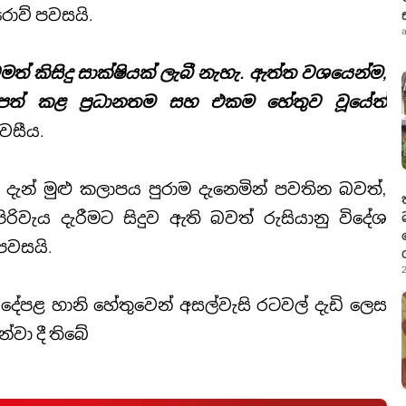
්රොව් පවසයි.
a
් කිසිදු සාක්ෂියක් ලැබී නැහැ. ඇත්ත වශයෙන්ම,
ිපත් කළ ප්‍රධානතම සහ එකම හේතුව වූයේත්
ැවසීය.
 දැන් මුළු කලාපය පුරාම දැනෙමින් පවතින බවත්,
ිවැය දැරීමට සිදුව ඇති බවත් රුසියානු විදේශ
පවසයි.
2
 දේපළ හානි හේතුවෙන් අසල්වැසි රටවල් දැඩි ලෙස
්වා දී තිබේ