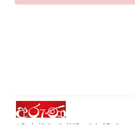
රටේ ලෝකේ සිදුවන ප්‍රවෘත්ති වටිනාකමක් ඇති ඕනෑම
සිදුවීමක් නිවැරදිව, එසැනින් ඉදිරිපත් කරන සයිබර්