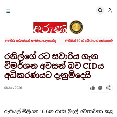
මෙරු නගින්නේ නැති නාගලකන්ද
මගීන් 50 ක් බේරාගත් පස් යහළු වික
රනිල්ගේ රට සවාරිය ගැන
විමර්ශන අවසන් බව CIDය
අධිකරණයට දැනුම්දෙයි
08 July 2026
රුපියල් මිලියන 16.6ක රාජ්‍ය මුදල් අවභාවිතා කළ