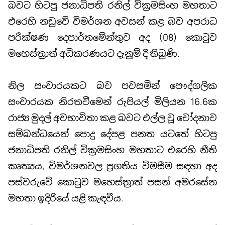
බවට හිටපු ජනාධිපති රනිල් වික්‍රමසිංහ මහතාට
එරෙහි නඩුවේ විමර්ශන අවසන් කළ බව අපරාධ
පරීක්ෂණ දෙපාර්තමේන්තුව අද (08) කොටුව
මහෙස්ත්‍රාත් අධිකරණයට දැනුම් දී තිබුණි.
නිල සංචාරයකට බව පවසමින් පෞද්ගලික
සංචාරයක නිරතවීමෙන් රුපියල් මිලියන 16.6ක
රාජ්‍ය මුදල් අවභාවිතා කළ බවට එල්ල වූ චෝදනාව
සම්බන්ධයෙන් පොදු දේපළ පනත යටතේ හිටපු
ජනාධිපති රනිල් වික්‍රමසිංහ මහතාට එරෙහි නීති
කෘත්‍යය, විමර්ශනවල ප්‍රගතිය විමසීම සඳහා අද
පස්වරුවේ කොටුව මහෙස්ත්‍රාත් පසන් අමරසේන
මහතා ඉදිරියේ යළි කැඳවීය.