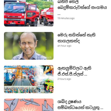
ඛනිජ තෙල්
බෙදුම්කරුවන්ගේ සංගමය
...
19 minutes ago
මෙරු නගින්නේ නැති
නාගලකන්ද
an hour ago
ඇඟලුම්වලට ඇති
ජී.එස්.පී.ප්ලස්
...
2 hours ago
ශබ්ද දූෂණය
සම්බන්ධයෙන් කටයුතු
...