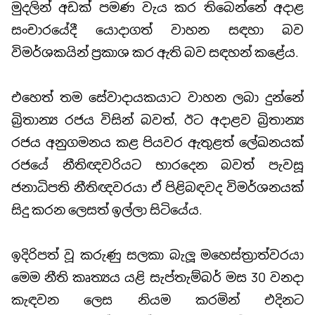
මුදලින් අඩක් පමණ වැය කර තිබෙන්නේ අදාළ
සංචාරයේදී යොදාගත් වාහන සඳහා බව
විමර්ශකයින් ප්‍රකාශ කර ඇති බව සඳහන් කළේය.
එහෙත් තම සේවාදායකයාට වාහන ලබා දුන්නේ
බ්‍රිතාන්‍ය රජය විසින් බවත්, ඊට අදාළව බ්‍රිතාන්‍ය
රජය අනුගමනය කළ පියවර ඇතුළත් ලේඛනයක්
රජයේ නීතිඥවරියට භාරදෙන බවත් පැවසූ
ජනාධිපති නීතිඥවරයා ඒ පිළිබඳවද විමර්ශනයක්
සිදු කරන ලෙසත් ඉල්ලා සිටියේය.
ඉදිරිපත් වූ කරුණු සලකා බැලූ මහෙස්ත්‍රාත්වරයා
මෙම නීති කෘත්‍යය යළි සැප්තැම්බර් මස 30 වනදා
කැඳවන ලෙස නියම කරමින් එදිනට