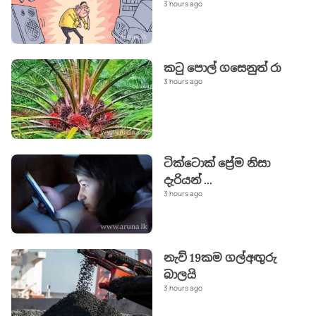
3 hours ago
කටු පොල් ගසෙනුත් රා
3 hours ago
ටික්ටොක් ප්‍රේම නිසා
දැරියන්
...
3 hours ago
නැව් 19කම ගල්අඟුරු
බාලයි
3 hours ago