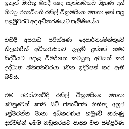
ඉකුත් මාර්තු මසදී හෘද සැත්කමකට මුහුණ දුන්
හිටපු ජනාධිපති රනිල් වික්‍රමසිංහ මහතා ඉන් පසු
පළමුවරට අද අධිකරණයට පැමිණියේය.
එහිදී අපරාධ පරීක්ෂණ දෙපාර්තමේන්තුවේ
නිලධාරීන් අධිකරණයට දැනුම් දුන්නේ මෙම
සිද්ධියට අදාළ විමර්ශන කටයුතු අවසන් කර
උද්ධෘත නීතිපතිවරයා වෙත ඉදිරිපත් කර ඇති
බවය.
එම අවස්ථාවේදී රනිල් වික්‍රමසිංහ මහතා
වෙනුවෙන් පෙනී සිටි ජනාධිපති නීතිඥ අනූජ
ප්‍රේමරත්න මාතා අධිකරණය හමුවේ කරුණු
දක්වමින් මෙම නඩුකරයට පාදක වන සම්පූර්ණ