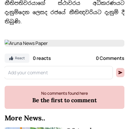
නීතිපතිවරයාගේ ස්ථාවරය අධිකරණයට
දැනුම්දෙන ලෙසද රජයේ නීතිඥවරියට දැනුම් දී
තිබුණි.
0 reacts
0 Comments
React
No comments found here
Be the first to comment
More News..