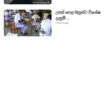
උසස් පෙළ සිසුන්ට විශේෂ
දැනුම්
...
4 hours ago