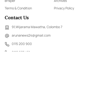
ePaper
Archives
Terms & Condition
Privacy Policy
Contact Us
91,Wijerama Mawatha, Colombo 7
arunanews24@gmail.com
0115 200 900
0112 673 451
Social Media
COPYRIGHT ©2023 LIBERTY PUBLISHERS (PVT) LTD. ALL
RIGHTS RESERVED.