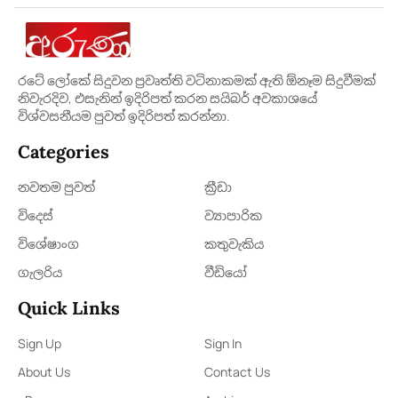
රටේ ලෝකේ සිදුවන ප්‍රවෘත්ති වටිනාකමක් ඇති ඕනෑම සිදුවීමක්
නිවැරදිව, එසැනින් ඉදිරිපත් කරන සයිබර් අවකාශයේ
විශ්වසනීයම පුවත් ඉදිරිපත් කරන්නා.
Categories
නවතම පුවත්
ක්‍රී​ඩා
විදෙස්
ව්‍යාපාරික
විශේෂාංග
කතුවැකිය
ගැලරිය
වීඩියෝ
Quick Links
Sign Up
Sign In
About Us
Contact Us