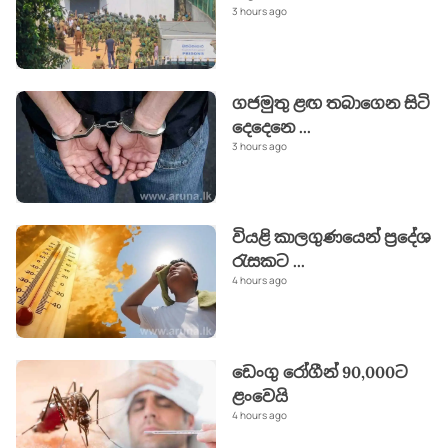
3 hours ago
ගජමුතු ළඟ තබාගෙන සිටි
දෙදෙනෙ
...
3 hours ago
වියළි කාලගුණයෙන් ප්‍රදේශ
රැසකට
...
4 hours ago
ඩෙංගු රෝගීන් 90,000ට
ළංවෙයි
4 hours ago