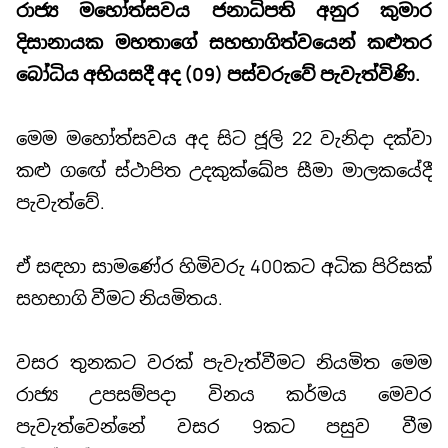
රාජ්‍ය මහෝත්සවය ජනාධිපති අනුර කුමාර
දිසානායක මහතාගේ සහභාගිත්වයෙන් කළුතර
බෝධිය අභියසදී අද (09) පස්වරුවේ පැවැත්විණි.
මෙම මහෝත්සවය අද සිට ජූලි 22 වැනිදා දක්වා
කළු ගඟේ ස්ථාපිත උදකුක්ඛේප සීමා මාලකයේදී
පැවැත්වේ.
ඒ සඳහා සාමණේර හිමිවරු 400කට අධික පිරිසක්
සහභාගි වීමට නියමිතය.
වසර තුනකට වරක් පැවැත්වීමට නියමිත මෙම
රාජ්‍ය උපසම්පදා විනය කර්මය මෙවර
පැවැත්වෙන්නේ වසර 9කට පසුව වීම