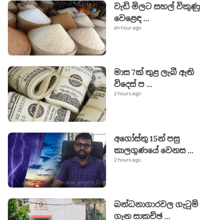
වැඩි මිලට සහල් විකුණු
වෙළෙඳ
...
an hour ago
මාස 7ක් තුළ ලැබී ඇති
විදෙස් ප
...
2 hours ago
අගෝස්තු 15න් පසු
කාලගුණයේ වෙනස
...
2 hours ago
බන්ධනාගාරවල ගැටුම්
ගැන සාකච්ඡ
...