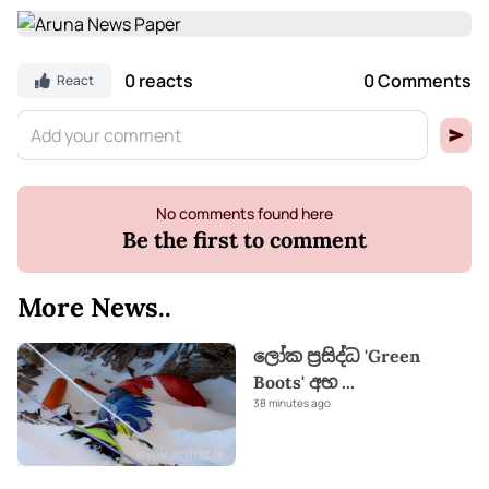
0 reacts
0 Comments
React
No comments found here
Be the first to comment
More News..
ලෝක ප්‍රසිද්ධ 'Green
Boots' අභ
...
38 minutes ago