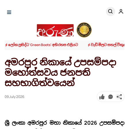
ලෝක ප්‍රසිද්ධ 'Green Boots' අභිරහස එළියට
වැඩි මිලට සහල් විකු
අමරපුර නිකායේ උපසම්පදා
මහෝත්සවය ජනපති
සහභාගිත්වයෙන්
09 July 2026
ශ්‍රී ලංකා අමරපුර මහා නිකායේ 2026 උපසම්පදා