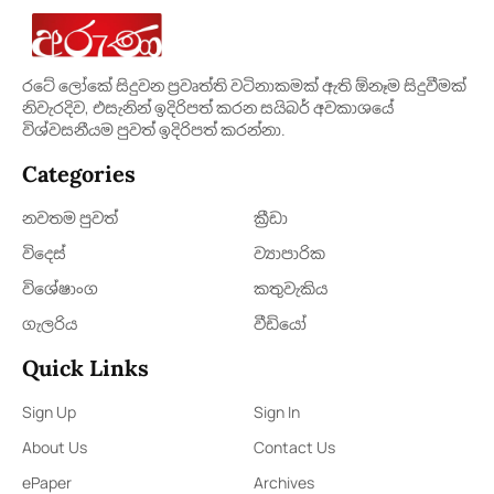
රටේ ලෝකේ සිදුවන ප්‍රවෘත්ති වටිනාකමක් ඇති ඕනෑම සිදුවීමක්
නිවැරදිව, එසැනින් ඉදිරිපත් කරන සයිබර් අවකාශයේ
විශ්වසනීයම පුවත් ඉදිරිපත් කරන්නා.
Categories
නවතම පුවත්
ක්‍රී​ඩා
විදෙස්
ව්‍යාපාරික
විශේෂාංග
කතුවැකිය
ගැලරිය
වීඩියෝ
Quick Links
Sign Up
Sign In
About Us
Contact Us
ePaper
Archives