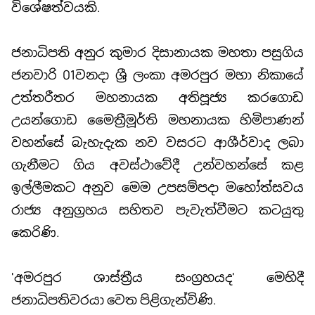
විශේෂත්වයකි.
ජනාධිපති අනුර කුමාර දිසානායක මහතා පසුගිය
ජනවාරි 01වනදා ශ්‍රී ලංකා අමරපුර මහා නිකායේ
උත්තරීතර මහනායක අතිපූජ්‍ය කරගොඩ
උයන්ගොඩ මෛත්‍රීමූර්ති මහනායක හිමිපාණන්
වහන්සේ බැහැදැක නව වසරට ආශීර්වාද ලබා
ගැනීමට ගිය අවස්ථාවේදී උන්වහන්සේ කළ
ඉල්ලීමකට අනුව මෙම උපසම්පදා මහෝත්සවය
රාජ්‍ය අනුග්‍රහය සහිතව පැවැත්වීමට කටයුතු
කෙරිණි.
'අමරපුර ශාස්ත්‍රීය සංග්‍රහයද' මෙහිදී
ජනාධිපතිවරයා වෙත පිළිගැන්විණි.