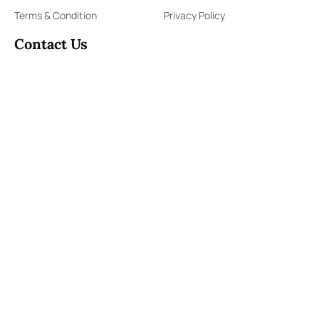
Terms & Condition
Privacy Policy
Contact Us
91,Wijerama Mawatha, Colombo 7
arunanews24@gmail.com
0115 200 900
0112 673 451
Social Media
COPYRIGHT ©2023 LIBERTY PUBLISHERS (PVT) LTD. ALL
RIGHTS RESERVED.
Developed by