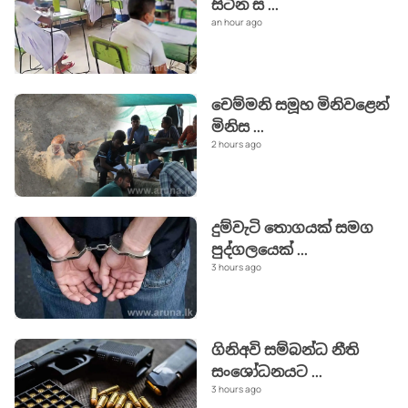
සිටින ස
...
an hour ago
චෙම්මනි සමූහ මිනිවළෙන්
මිනිස
...
2 hours ago
දුම්වැටි තොගයක් සමග
පුද්ගලයෙක්
...
3 hours ago
ගිනිඅවි සම්බන්ධ නීති
සංශෝධනයට
...
3 hours ago