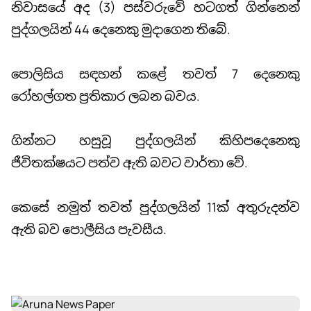
නිවාසයේ අද (3) පස්වරුවේ හටගත් ගින්නෙන්
පුද්ගලයින් 44 දෙනෙකු මුදාගෙන තිබේ.
පොලිසිය සඳහන් කළේ තවත් 7 දෙනෙකු
රෝහල්ගත ප්‍රතිකාර ලබන බවය.
ගින්නට හසුවූ පුද්ගලයින් කිහිපදෙනෙකු
ජීවිතක්ෂයට පත්ව ඇති බවට වාර්තා වේ.
කෙසේ නමුත් තවත් පුද්ගලයින් 11ක් අතුරුදන්ව
ඇති බව පොලීසිය පැවසීය.