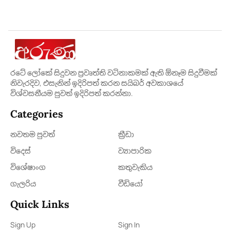
රටේ ලෝකේ සිදුවන ප්‍රවෘත්ති වටිනාකමක් ඇති ඕනෑම සිදුවීමක්
නිවැරදිව, එසැනින් ඉදිරිපත් කරන සයිබර් අවකාශයේ
විශ්වසනීයම පුවත් ඉදිරිපත් කරන්නා.
Categories
නවතම පුවත්
ක්‍රී​ඩා
විදෙස්
ව්‍යාපාරික
විශේෂාංග
කතුවැකිය
ගැලරිය
වීඩියෝ
Quick Links
Sign Up
Sign In