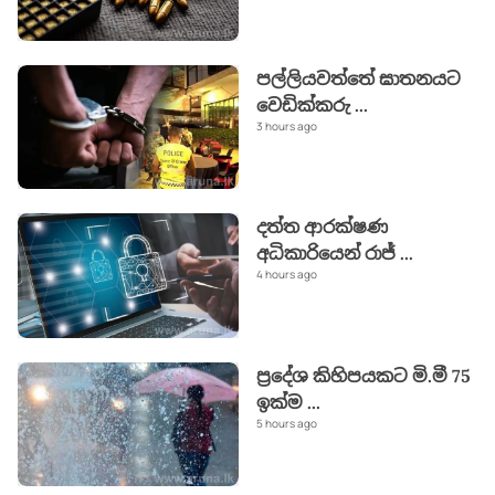
පල්ලියවත්තේ ඝාතනයට
වෙඩික්කරු
...
3 hours ago
දත්ත ආරක්ෂණ
අධිකාරියෙන් රාජ්‍
...
4 hours ago
ප්‍රදේශ කිහිපයකට මි.මී 75
ඉක්ම
...
5 hours ago