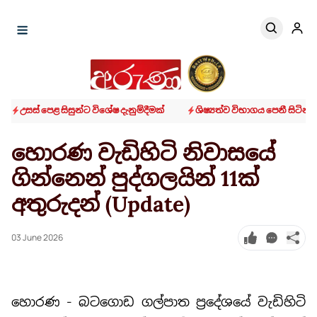
උසස් පෙළ සිසුන්ට විශේෂ දැනුම්දීමක්
ශිෂ්‍යත්ව විභාගය පෙනී සිටින
හොරණ වැඩිහිටි නිවාසයේ
ගින්නෙන් පුද්ගලයින් 11ක්
අතුරුදන් (Update)
03 June 2026
හොරණ - බටගොඩ ගල්පාත ප්‍රදේශයේ වැඩිහිටි