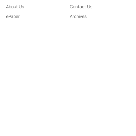
About Us
Contact Us
ePaper
Archives
Terms & Condition
Privacy Policy
Contact Us
91,Wijerama Mawatha, Colombo 7
arunanews24@gmail.com
0115 200 900
0112 673 451
Social Media
COPYRIGHT ©2023 LIBERTY PUBLISHERS (PVT) LTD. ALL
RIGHTS RESERVED.