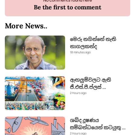
Be the first to comment
More News..
මෙරු නගින්නේ නැති
නාගලකන්ද
18 minutes ago
ඇඟලුම්වලට ඇති
ජී.එස්.පී.ප්ලස්
...
2 hours ago
ශබ්ද දූෂණය
සම්බන්ධයෙන් කටයුතු
...
2 hours ago