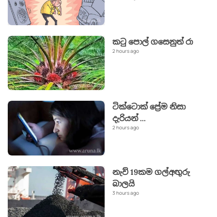
කටු පොල් ගසෙනුත් රා
2 hours ago
ටික්ටොක් ප්‍රේම නිසා
දැරියන්
...
2 hours ago
නැව් 19කම ගල්අඟුරු
බාලයි
3 hours ago