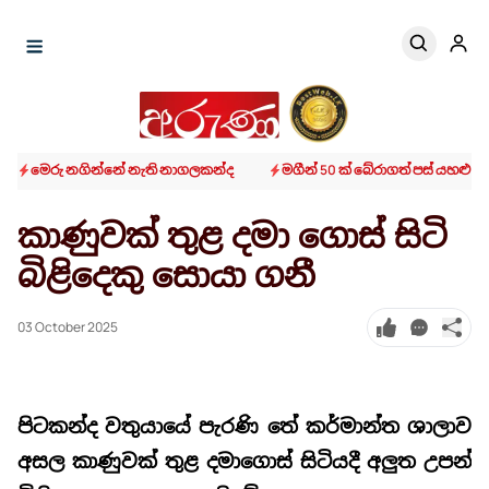
මෙරු නගින්නේ නැති නාගලකන්ද
මගීන් 50 ක් බේරාගත් පස් යහළු වික
කාණුවක් තුළ දමා ගොස් සිටි
බිළිදෙකු සොයා ගනී
03 October 2025
පිටකන්ද වතුයායේ පැරණි තේ කර්මාන්ත ශාලාව
අසල කාණුවක් තුළ දමාගොස් සිටියදී අලුත උපන්