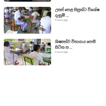
උසස් පෙළ සිසුන්ට විශේෂ
දැනුම්
...
3 hours ago
ශිෂ්‍යත්ව විභාගය පෙනී
සිටින ස
...
4 hours ago