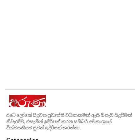
රටේ ලෝකේ සිදුවන ප්‍රවෘත්ති වටිනාකමක් ඇති ඕනෑම සිදුවීමක්
නිවැරදිව, එසැනින් ඉදිරිපත් කරන සයිබර් අවකාශයේ
විශ්වසනීයම පුවත් ඉදිරිපත් කරන්නා.