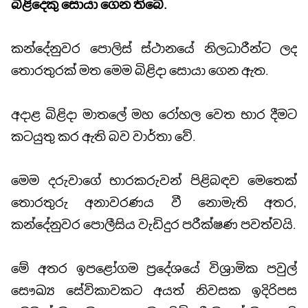
බිළිදෙකු සොයා ගෙන තිබේ.
කන්දේනුවර පොලිස් ස්ථානයේ නිලධාරීන්ට ලද
තොරතුරක් මත මෙම බිළිදා සොයා ගෙන ඇත.
අදාළ බිළිදා මාතලේ මහ රෝහල වෙත භාර දීමට
කටයුතු කර ඇති බව වාර්තා වේ.
මෙම දරුවාගේ භාරකරුවන් පිළිබඳව මෙතෙක්
තොරතුරු අනාවරණය වී නොමැති අතර,
කන්දේනුවර පොලීසිය වැඩිදුර පරීක්ෂණ පවත්වයි.
මේ අතර ඉපළෝගම ප්‍රදේශයේ විශ්‍රාමික පවුල්
සෞඛ්‍ය සේවිකාවකට අයත් නිවසක ඉදිරිපස