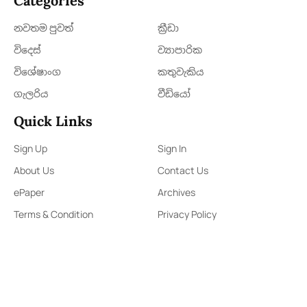
Categories
නවතම පුවත්
ක්‍රී​ඩා
විදෙස්
ව්‍යාපාරික
විශේෂාංග
කතුවැකිය
ගැලරිය
වීඩියෝ
Quick Links
Sign Up
Sign In
About Us
Contact Us
ePaper
Archives
Terms & Condition
Privacy Policy
Contact Us
91,Wijerama Mawatha, Colombo 7
arunanews24@gmail.com