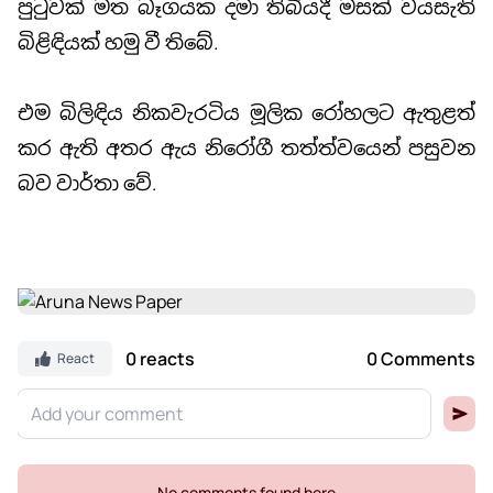
පුටුවක් මත බෑගයක දමා තිබියදී මසක් වයසැති
බිළිඳියක් හමු වී තිබේ.
එම බිලිඳිය නිකවැරටිය මූලික රෝහලට ඇතුළත්
කර ඇති අතර ඇය නිරෝගී තත්ත්වයෙන් පසුවන
බව වාර්තා වේ.
0 reacts
0 Comments
React
No comments found here