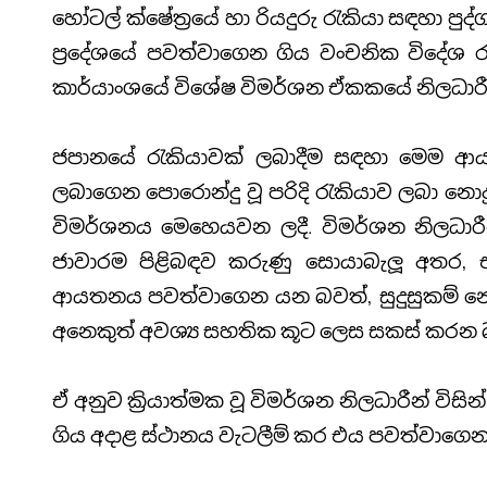
හෝටල් ක්ෂේත්‍රයේ හා රියදුරු රැකියා සඳහා ප
ප්‍රදේශයේ පවත්වාගෙන ගිය වංචනික විදේශ රැ
කාර්යාංශයේ විශේෂ විමර්ශන ඒකකයේ නිලධාරීන්
ජපානයේ රැකියාවක් ලබාදීම සඳහා මෙම ආයතන
ලබාගෙන පොරොන්දු වූ පරිදි රැකියාව ලබා නො
විමර්ශනය මෙහෙයවන ලදී. විමර්ශන නිලධාරීන්
ජාවාරම පිළිබඳව කරුණු සොයාබැලූ අතර, එ
ආයතනය පවත්වාගෙන යන බවත්, සුදුසුකම් නොමැත
අනෙකුත් අවශ්‍ය සහතික කූට ලෙස සකස් කරන
ඒ අනුව ක්‍රියාත්මක වූ විමර්ශන නිලධාරීන් ව
ගිය අදාළ ස්ථානය වැටලීම් කර එය පවත්වාගෙන 