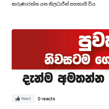
කරුණාරත්න යන නිලධාරීන් සහභාගී විය.
0 reacts
React