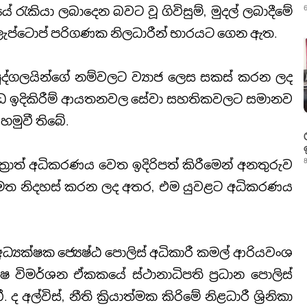
ේ රැකියා ලබාදෙන බවට වූ ගිවිසුම්, මුදල් ලබාදීමේ
6
 හා ලැප්ටොප් පරිගණක නිලධාරීන් භාරයට ගෙන ඇත.
 පුද්ගලයින්ගේ නම්වලට ව්‍යාජ ලෙස සකස් කරන ලද
්‍රසිද්ධ ඉදිකිරීම් ආයතනවල සේවා සහතිකවලට සමානව
මුවී තිබේ.
8
රාත් අධිකරණය වෙත ඉදිරිපත් කිරීමෙන් අනතුරුව
සි මත නිදහස් කරන ලද අතර, එම යුවළට අධිකරණය
්‍යක්ෂක ජ්‍යෙෂ්ඨ පොලිස් අධිකාරී කමල් ආරියවංශ
විමර්ශන ඒකකයේ ස්ථානාධිපති ප්‍රධාන පොලිස්
 අල්විස්, නීති ක්‍රියාත්මක කිරිමේ නිළධාරී ශ්‍රිනිකා