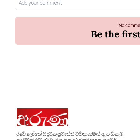
No commen
Be the fir
රටේ ලෝකේ සිදුවන ප්‍රවෘත්ති වටිනාකමක් ඇති ඕනෑම