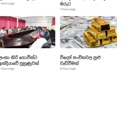
 hours ago
මරුට
7 hours ago
ලංකා කිරි ගොවීන්ට
විදෙස් සංචිතවල සුළු
ඉන්දියාවේ පුහුණුවක්
වැඩිවීමක්
 hours ago
8 hours ago