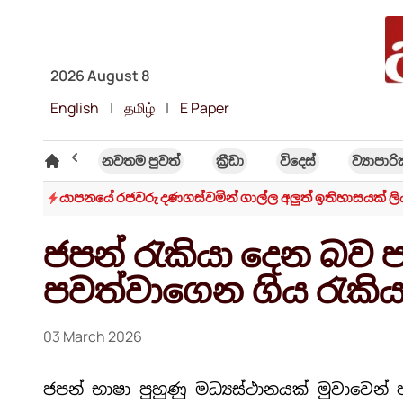
2026 August 8
English
|
தமிழ்
|
E Paper
විශේෂ ලිිපි
නවතම පුවත්
ක්‍රී​ඩා
විදෙස්
ව්‍යාපාර
ාසි
යාපනයේ රජවරු දණගස්වමින් ගාල්ල අලුත් ඉතිහාසයක් ලි
ජපන් රැකියා දෙන බව
පවත්වාගෙන ගිය රැකිය
03 March 2026
ජපන් භාෂා පුහුණු මධ්‍යස්ථානයක් මුවාවෙන් 