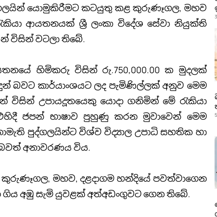
ුද්ගලයින් යොමුකිරීමට කටයුතු කළ කුරුණෑගල, මහව
3
කියා ආයතනයක් ශ්‍රී ලංකා විදේශ සේවා නියුක්ති
 විසින් වටලා තිබේ.
යේ හිමිකරු විසින් රු.750,000.00 ක මුදලක්
දුන් බවට කාර්යාංශයට ලද පැමිණිල්ලක් අනුව මෙම
 විසින් උපායදූතයෙකු යොදා ගනිමින් මේ රැකියා
හිදී ජපන් භාෂාව පුහුණු කරන මුවාවෙන් මෙම
5
ි පුද්ගලයින්ට විශ්ව විද්‍යාල උපාධි සහතික හා
 බවත් අනාවරණය විය.
ිසින් කුරුණෑගල, මහව, දළදාගම හන්දියේ පවත්වාගෙන
ගිය අඹු සැමි යුවළක් අත්අඩංගුවට ගෙන තිබේ.