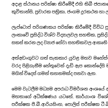
අදාළ ස්ථානය පරික්ෂා කිරීමේදී එහි තිබී ජපානය
කුවිතාන්සි, ප්‍රචාරක පත්‍රිකා, ජංගම දුරකථන
ලැප්ටොප් පරිගණකය පරික්ෂා කිරීමේදී විවිධ
ලංකාවේ ප්‍රසිද්ධ විශ්ව විද්‍යාලවල සහතික, ප
සකස් කරන ලද ව්‍යාජ සේවා සහතිකවල ආකෘති හ
අත්අඩංගුවට ගත් සැකකාර යුවළ මහව මහේස්ත්‍
වරද පිළිගැනීම හේතුවෙන් දැඩි ඇප කොන්දේ
මගින් විදෙස් ගමන් තහනමක්ද පනවා ඇත.
මෙම වැටලීම මධ්‍යම අපරාධ විමර්ශන අංශයේ අධ
මහතාගේ අධික්ෂණය යටතේ, කාර්යාංශ විශේෂ 
පරීක්ෂක පී.බී.ආරියසිංහ, පොලිස් පරීක්ෂක ටී.බී. ද