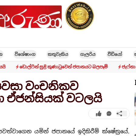
ික
විශේෂාංග
කතුවැකිය
ගැලරිය
වීඩියෝ
යයි
ඩොල්ෆින් සුළි කුණාටුවෙන් ජපානයට බලපෑම්
ජැෆ්න
 පවසා වංචනිකව
ා ඒජන්සියක් වටලයි
පවත්වාගෙන යමින් ජපානයේ ඉදිකිරීම් ක්ෂේත්‍රයේ,