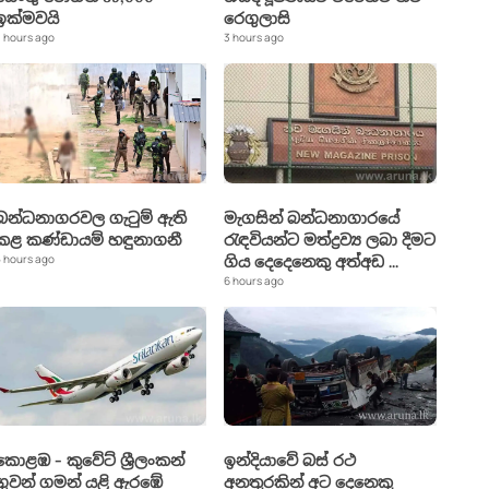
ඉක්මවයි
රෙගුලාසි
 hours ago
3 hours ago
බන්ධනාගරවල ගැටුම් ඇති
මැගසින් බන්ධනාගාරයේ
කළ කණ්ඩායම් හඳුනාගනී
රැඳවියන්ට මත්ද්‍රව්‍ය ලබා දීමට
 hours ago
ගිය දෙදෙනෙකු අත්අඩ
...
6 hours ago
කොළඹ - කුවේට් ශ්‍රීලංකන්
ඉන්දියාවේ බස් රථ
ගුවන් ගමන් යළි ඇරඹේ
අනතුරකින් අට දෙනෙකු