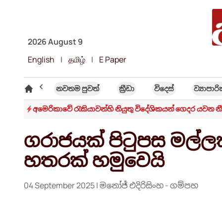
2026 August 9
English
|
தமிழ்
|
E Paper
විශේෂ ලිිපි
නවතම පුවත්
ක්‍රී​ඩා
විදෙස්
ව්‍යාපාර
ීඩා
අමෙරිකාවේ රැකියාවන්හි නියුතු විදේශිකයන් ගෙදර යවන න
ගරාජයක් පිටුපස මල්ලක 
හතරක් හමුවෙයි
04 September 2025
| මනෝජ් එදිරිසිංහ - ගම්පහ