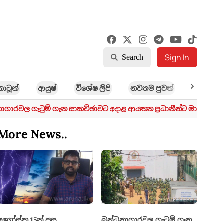
Sign In
Search
කාටූන්
ආයුෂ්
විශේෂ ලිිපි
නවතම පුවත්
ක්‍රී​ඩා
ාගාරවල ගැටුම් ගැන සාකච්ඡාවට අදාළ ආයතන ප්‍රධානීන්ට මානව හි
More News..
අගෝස්තු 15න් පසු
බන්ධනාගාරවල ගැටුම් ගැන