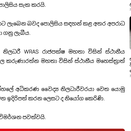
ොලිසිය සැක කරයි.
2
්නට ලැබෙන බවද පොලිසිය සඳහන් කළ අතර අපරාධ
ා ගනු ලැබීය.
නිලධරී WRAS රාජපක්ෂ මහතා විසින් ස්ථානීය
 කරුණාරත්න මහතා විසින් ස්ථානීය මහෙස්ත්‍රාත්
3
රෝහලේ අධිකරණ වෛද්‍ය නිලධාරීවරයා වෙත යොමු
ත ඉදිරිපත් කරන ලෙසට ද නියෝග කෙරිණි.
 විමර්ශන පවත්වයි.