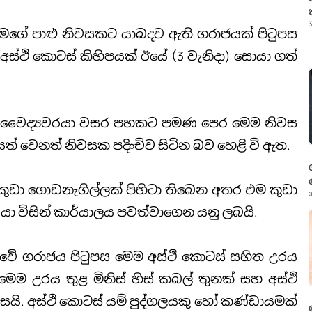
3
මගේ පාළු නිවසකට යාබදව ඇති ගරාජයක් පිටුපස
අස්ථි කොටස් කිහිපයක් ඊයේ (3 වැනිදා) සොයා ගත්
් වෛද්‍යවරයා වසර පහකට පමණ පෙර මෙම නිවස
් වෙනත් නිවසක පදිංචිව සිටින බව හෙළි වී ඇත.
ඩා ගොඩනැගිල්ලක් පිහිටා තිබෙන අතර එම කුඩා
a
යා විසින් කාර්යාලය පවත්වාගෙන යනු ලබයි.
්ථාවේ ගරාජය පිටුපස මෙම අස්ථි කොටස් සහිත උරය
ෙම උරය තුළ මිනිස් හිස් කබල් තුනක් සහ අස්ථි
යි. අස්ථි කොටස් යම් පුද්ගලයකු හෝ කණ්ඩායමක්