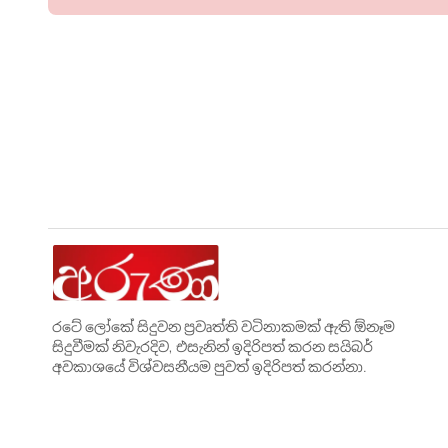
රටේ ලෝකේ සිදුවන ප්‍රවෘත්ති වටිනාකමක් ඇති ඕනෑම
සිදුවීමක් නිවැරදිව, එසැනින් ඉදිරිපත් කරන සයිබර්
අවකාශයේ විශ්වසනීයම පුවත් ඉදිරිපත් කරන්නා.