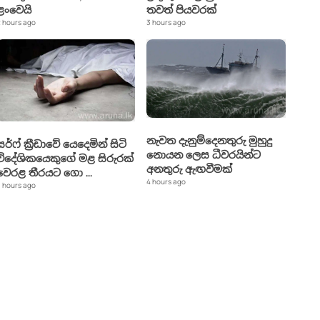
ළංවෙයි
තවත් පියවරක්
 hours ago
3 hours ago
නැවත දැනුම්දෙනතුරු මුහුදු
සර්ෆ් ක්‍රීඩාවේ යෙදෙමින් සිටි
නොයන ලෙස ධීවරයින්ට
විදේශිකයෙකුගේ මළ සිරුරක්
අනතුරු ඇඟවීමක්
වෙරළ තීරයට ගො
...
4 hours ago
 hours ago