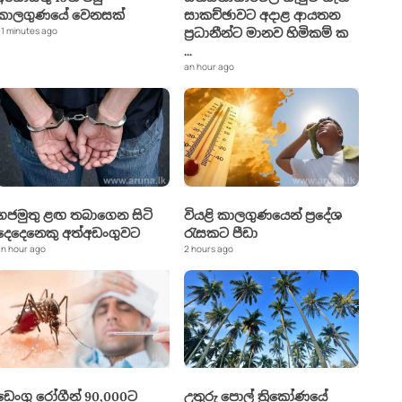
කාලගුණයේ වෙනසක්
සාකච්ඡාවට අදාළ ආයතන
1 minutes ago
ප්‍රධානීන්ට මානව හිමිකම් ක
...
an hour ago
ගජමුතු ළඟ තබාගෙන සිටි
වියළි කාලගුණයෙන් ප්‍රදේශ
දෙදෙනෙකු අත්අඩංගුවට
රැසකට පීඩා
n hour ago
2 hours ago
ඩෙංගු රෝගීන් 90,000ට
උතුරු පොල් ත්‍රිකෝණයේ