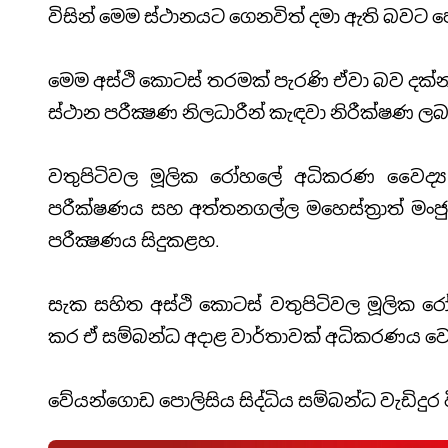
විසින් මෙම ස්ථානයට ගෙනවිත් දමා ඇති බවට ප
මෙම අස්ථි කොටස් තරමක් පැරණි ඒවා බව දක
ස්ථාන පරීක්‍ෂණ නිලධාරීන් කැඳවා නිරීක්ෂණ ලබ
වතුපිටිවල මූලික රෝහලේ අධිකරණ වෛද්‍ය 
පරීක්ෂණය සහ අත්තනගල්ල මහෙස්ත්‍රාත් මංජුල
පරීක්‍ෂණය සිදුකළහ.
සැක සහිත අස්ථි කොටස් වතුපිටිවල මූලික 
කර ඒ සම්බන්ධ අදාළ වාර්තාවක් අධිකරණය වෙ
වේයන්ගොඩ පොලිසිය සිද්ධිය සම්බන්ධ වැඩිදුර