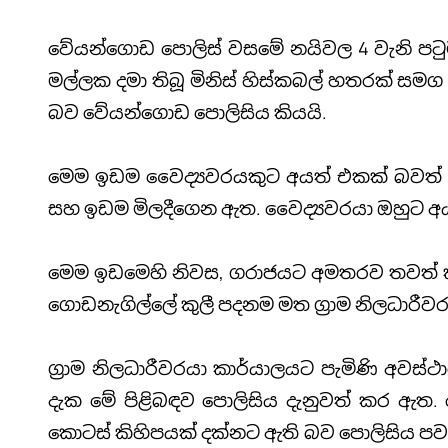
වේයන්ගොඩ පොලිස් වසමේ නයිවල 4 වැනි පටු
මල්ලක දමා තිබූ මිනිස් හිස්කබල් හතරක් සමග 
බව වේයන්ගොඩ ‍පොලිසිය කියයි.
මෙම ඉඩම වෛද්‍යවරයකුට අයත් එකක් බවත
සහ ඉඩම මිලදීගෙන ඇත. වෛද්‍යවරයා ඔහුට අයත
මෙම ඉඩමෙහි නිවස, ගරාජයට අමතරව තවත් කු
ගොඩනැගිල්ලේ කුලී පදනම මත ග්‍රාම නිලධාරීවර
ග්‍රාම නිලධාරීවරයා කාර්යාලයට පැමිණි අවස
දැක මේ පිළිබඳව පොලිසිය දැනුවත් කර ඇත. ම
කොටස් කිහිපයක් දක්නට ඇති බව පොලිසිය පවස