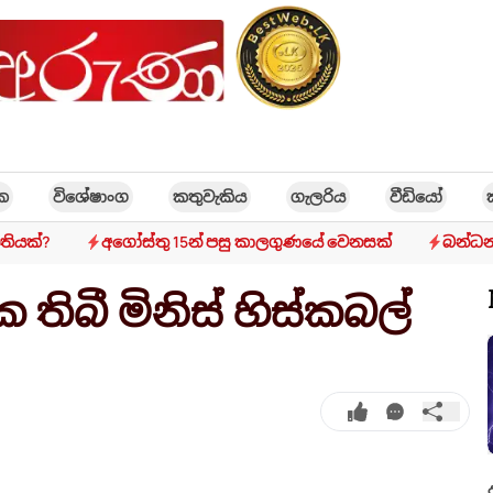
ික
විශේෂාංග
කතුවැකිය
ගැලරිය
වීඩියෝ
ීතියක්?
අගෝස්තු 15න් පසු කාලගුණයේ වෙනසක්
බන්ධන
තිබී මිනිස් හිස්කබල්