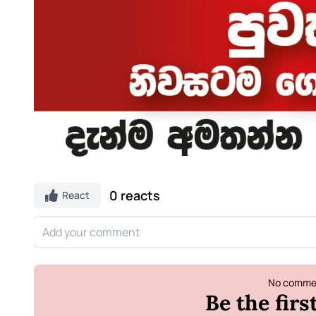
0 reacts
React
No commen
Be the fir