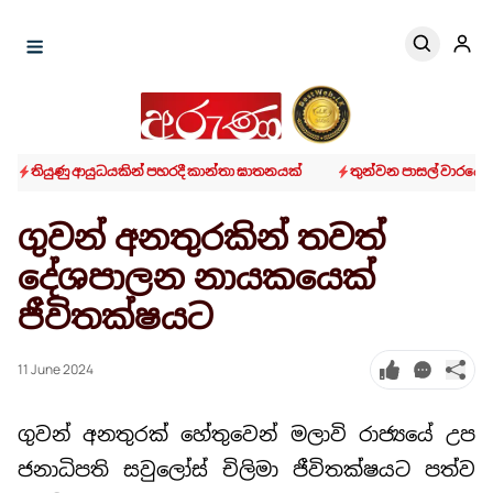
තියුණු ආයුධයකින් පහරදී කාන්තා ඝාතනයක්
තුන්වන පාසල් වාරයේ ප
ගුවන් අනතුරකින් තවත්
දේශපාලන නායකයෙක්
ජීවිතක්ෂයට
11 June 2024
ගුවන් අනතුරක් හේතුවෙන් මලාවි රාජ්‍යයේ උප
ජනාධිපති සවුලෝස් චිලිමා ජීවිතක්ෂයට පත්ව