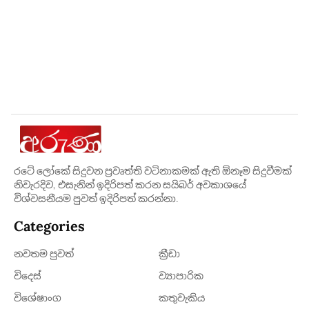
රටේ ලෝකේ සිදුවන ප්‍රවෘත්ති වටිනාකමක් ඇති ඕනෑම සිදුවීමක්
නිවැරදිව, එසැනින් ඉදිරිපත් කරන සයිබර් අවකාශයේ
විශ්වසනීයම පුවත් ඉදිරිපත් කරන්නා.
Categories
නවතම පුවත්
ක්‍රී​ඩා
විදෙස්
ව්‍යාපාරික
විශේෂාංග
කතුවැකිය