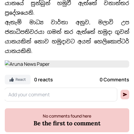
යානයේ සුන්බුන් හමුවී ඇත්තේ වනාන්තර
ප්‍රදේශයෙනි.
ඇතැම් මාධ්‍ය වාර්තා අනුව, මලාවි උප
ජනාධිපතිවරයා ගමන් කර ඇත්තේ හමුදා ගුවන්
යානයකින් නොව හමුදාවට අයත් හෙලිකොප්ටර්
යානයකිනි.
0 reacts
0 Comments
React
No comments found here
Be the first to comment