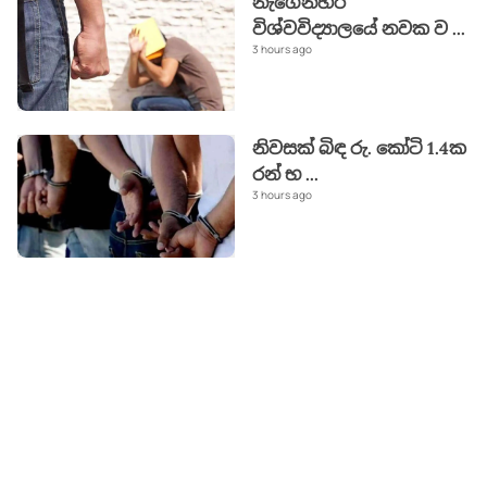
නැගෙනහිර
විශ්වවිද්‍යාලයේ නවක ව
...
3 hours ago
නිවසක් බිඳ රු. කෝටි 1.4ක
රන් භ
...
3 hours ago