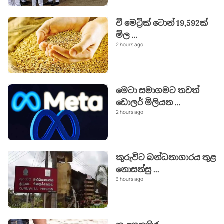
වී මෙට්‍රික් ටොන් 19,592ක්
මිල
...
2 hours ago
මෙටා සමාගමට තවත්
ඩොලර් මිලියන
...
2 hours ago
කුරුවිට බන්ධනාගාරය තුළ
නොසන්සු
...
3 hours ago