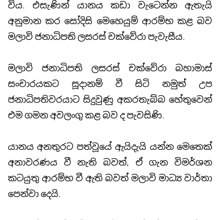
විය. එසැණින් යානය කඩා වැටෙන්න ඇතැයි
අනුමාන කර සෝදිසි මෙහෙයුම් ආරම්භ කළ බව
මලාවි ජනාධිපති ලසරස් චක්වේරා පැවැසීය.
මලාවි ජනාධිපති ලසරස් චක්වේරා බහාමාස්
සංචාරයකට සූදානම් වී සිටි නමුත් උප
ජනාධිපතිවරයාට සිදුවුණු අකරතැබ්බ හේතුවෙන්
එම ගමන අවලංගු කළ බව ද පැවසිණි.
යානය අනතුරට පත්වූයේ ඇයිදැයි යන්න මෙතෙක්
අනාවරණය වී නැති බවත්, ඒ ගැන විමර්ශන
කටයුතු ආරම්භ වී ඇති බවත් මලාවි මාධ්‍ය වාර්තා
පෙන්වා දෙයි.