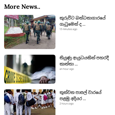
More News..
කුරුවිට බන්ධනාගාරයේ
ගැටුමෙන් ද
...
13 minutes ago
තියුණු ආයුධයකින් පහරදී
කාන්තා
...
an hour ago
තුන්වන පාසල් වාරයේ
පළමු අදියර
...
2 hours ago