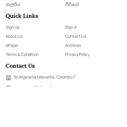
ගැලරිය
වීඩියෝ
Quick Links
Sign Up
Sign In
About Us
Contact Us
ePaper
Archives
Terms & Condition
Privacy Policy
Contact Us
91,Wijerama Mawatha, Colombo 7
arunanews24@gmail.com
0115 200 900
0112 673 451
Social Media