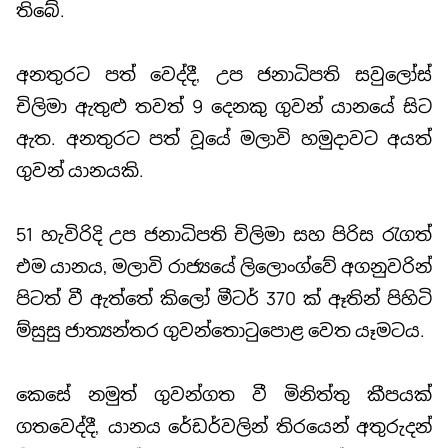
තිබේ.
අනතුරට පත් වෙද්දී, උප ජනාධිපති සවුලෝස්
චිලිමා ඇතුළු තවත් 9 දෙනකු ගුවන් යානයේ සිට
ඇත. අනතුරට පත් වූයේ මලාවි හමුදාවට අයත්
ගුවන් යානයකි.
51 හැවිරිදි උප ජනාධිපති චිලිමා සහ පිරිස රැගත්
එම යානය, මලාවි රාජ්‍යයේ ලිලොංග්වේ අගනුවරින්
පිටත් වී ඇත්තේ කිලෝ මීටර් 370 ක් ඈතින් පිහිටි
ම්සුසු ජාත්‍යන්තර ගුවන්තොටුපොළ වෙත යෑමටය.
කෙසේ නමුත් ගුවන්ගත වී මිනිත්තු කීපයක්
ගතවෙද්දී, යානය රේඩර්වලින් තිරයෙන් අතුරුදන්