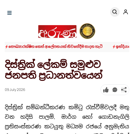
පනයක් නිවසේදීම සාදන හැටි
ඉන්දියාවේ බස් රථ අනතුරකින් අට දෙනෙකු
දිස්ත්‍රික් ලේකම් සමුළුව
ජනපති ප්‍රධානත්වයෙන්
09 July 2026
දිස්ත්‍රික් සම්බන්ධීකරණ කමිටු රැස්වීම්වලදී මතු
වන හදිසි පාලම්, මාර්ග හෝ ගොඩනැගිලි
ප්‍රතිසංස්කරණ කටයුතු මධ්‍යම රජයේ අනුමැතිය