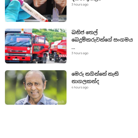
3 hours ago
ඛනිජ තෙල්
බෙදුම්කරුවන්ගේ සංගමය
...
3 hours ago
මෙරු නගින්නේ නැති
නාගලකන්ද
4 hours ago