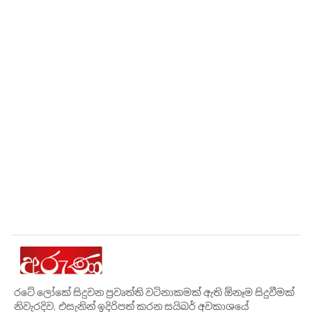
රටේ ලෝකේ සිදුවන ප්‍රවෘත්ති වටිනාකමක් ඇති ඕනෑම සිදුවීමක්
නිවැරදිව, එසැනින් ඉදිරිපත් කරන සයිබර් අවකාශයේ