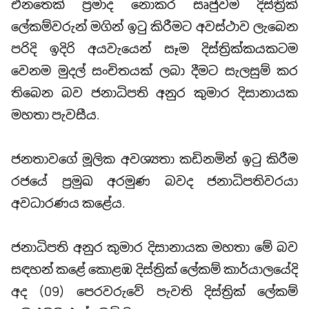
එනතෙක් ප්‍රමාද නොකර සෘජුවම දිස්ත්‍රික්
ලේකම්වරුන් මගින් ඉටු කිරීමට අවස්ථාව ලැබෙන
පරිදි ඉදිරි අයවැයෙන් සෑම දිස්ත්‍රික්කයකටම
වෙනම මුදල් සංචිතයක් ලබා දීමට සැලසුම් කර
තිබෙන බව ජනාධිපති අනුර කුමාර දිසානායක
මහතා පැවසීය.
ජනතාවගේ මූලික අවශ්‍යතා කඩිනමින් ඉටු කිරීම
රජයේ ප්‍රමුඛ අරමුණ බවද ජනාධිපතිවරයා
අවධාරණය කළේය.
ජනාධිපති අනුර කුමාර දිසානායක මහතා මේ බව
සඳහන් කළේ කොළඹ දිස්ත්‍රික් ලේකම් කාර්යාලයේදි
අද (09) පෙරවරුවේ පැවති දිස්ත්‍රික් ලේකම්