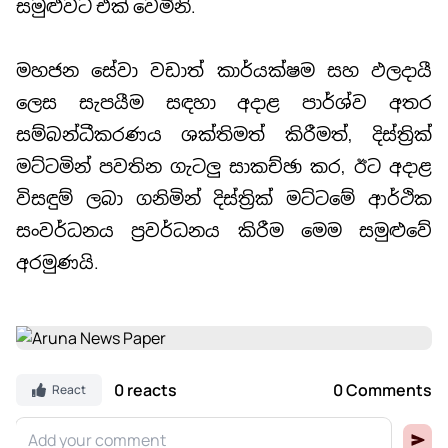
සමුළුවට එක් වෙමිනි.
මහජන සේවා වඩාත් කාර්යක්ෂම සහ ඵලදායී
ලෙස සැපයීම සඳහා අදාළ පාර්ශ්ව අතර
සම්බන්ධීකරණය ශක්තිමත් කිරීමත්, දිස්ත්‍රික්
මට්ටමින් පවතින ගැටලු සාකච්ඡා කර, ඊට අදාළ
විසඳුම් ලබා ගනිමින් දිස්ත්‍රික් මට්ටමේ ආර්ථික
සංවර්ධනය ප්‍රවර්ධනය කිරීම මෙම සමුළුවේ
අරමුණයි.
0 reacts
0 Comments
React