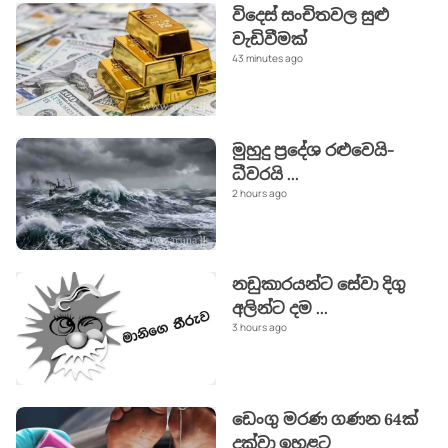
විදෙස් සංචිතවල සුළු
වැඩිවීමක්
43 minutes ago
මුහුදු ප්‍රදේශ රළුවෙයි-
ධීවරයි
...
2 hours ago
නඩුකාරයන්ට සේවා දිගු
අලින්ට දම
...
3 hours ago
ඩෙංගු මරණ ගණන 64ක්
දක්වා ඉහළට