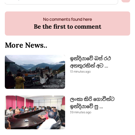
No comments found here
Be the first to comment
More News..
ඉන්දියාවේ බස් රථ
අනතුරකින් අට
...
13 minutes ago
ලංකා කිරි ගොවීන්ට
ඉන්දියාවේ පු
...
39 minutes ago