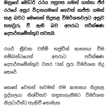
ඔහුගේ මෝටර් රථය පසුපස ගමන් ගන්නා ජීප්
රථයේ අනුර විදානගමගේ හෙවත් කජ්ජා ගමන්
කළ බවට මෙතෙක් සිදුකළ විමර්ශනවලට අනුව
තහවුරු වී ඇති බව අපරාධ පරීක්ෂණ
දෙපාර්තමේන්තුව පවසයි.
රගර් ක්‍රීඩක වසීම් තජුඩීන් ඝාතනය වීම
සම්බන්ධයෙන් අපරාධ පරීක්ෂණ
දෙපාර්තමේන්තුව වසර 13ක් පුරා විමර්ශන සිදු
කෙරේ.
කෙසේ වෙතත් තවමත් එම ඝාතනය සිදුකළ
පුද්ගලයා නිශ්චිතව හඳුනාගැනීමට විමර්ශන
නිලධාරීන්ට හැකිවී නොමැත.