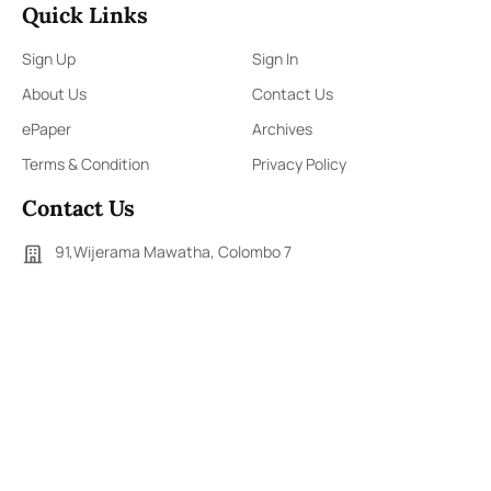
Quick Links
Sign Up
Sign In
About Us
Contact Us
ePaper
Archives
Terms & Condition
Privacy Policy
Contact Us
91,Wijerama Mawatha, Colombo 7
arunanews24@gmail.com
0115 200 900
0112 673 451
Social Media