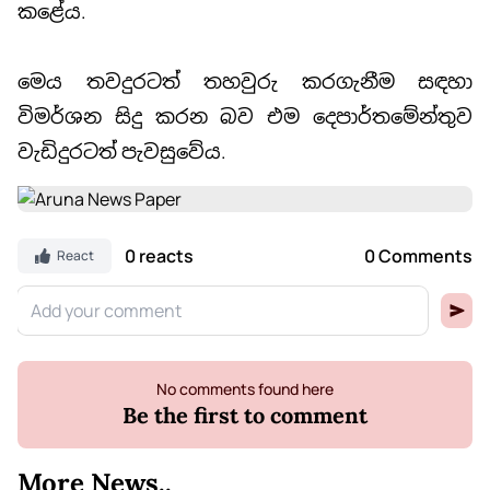
කළේය.
මෙය තවදුරටත් තහවුරු කරගැනීම සඳහා
විමර්ශන සිදු කරන බව එම දෙපාර්තමේන්තුව
වැඩිදුරටත් පැවසුවේය.
0 reacts
0 Comments
React
No comments found here
Be the first to comment
More News..