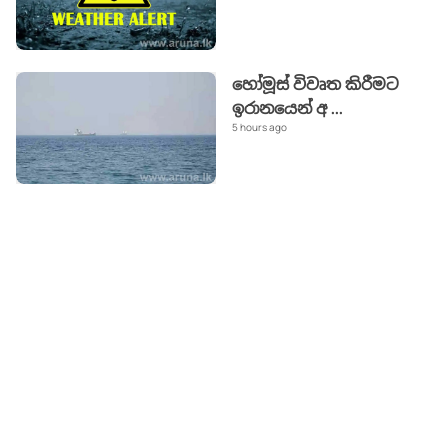
හෝමූස් විවෘත කිරීමට
ඉරානයෙන් අ
...
5 hours ago