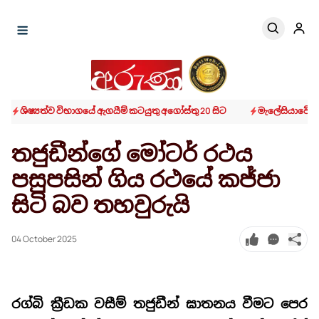
ශිෂ්‍යත්ව විභාගයේ ඇගයීම් කටයුතු අගෝස්තු 20 සිට
මැලේසියාවේදී 
තජුඩීන්ගේ මෝටර් රථය
පසුපසින් ගිය රථයේ කජ්ජා
සිටි බව තහවුරුයි
04 October 2025
රග්බි ක්‍රීඩක වසීම් තජුඩීන් ඝාතනය වීමට පෙර