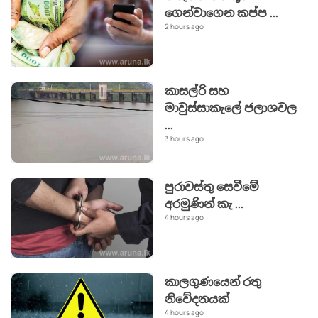
ගෙන්වාගෙන කප්ප
...
2 hours ago
කාසල්රි සහ
මාවුස්සාකැලේ ජලාශවල
...
3 hours ago
පුරාවස්තු සෙවීමේ
අරමුණින් කැ
...
4 hours ago
කාලගුණයෙන් ‍රතු
නිවේදනයක්
4 hours ago