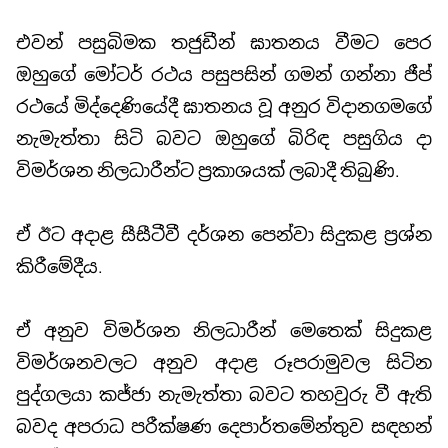
එවන් පසුබිමක තජුඩීන් ඝාතනය වීමට පෙර
ඔහුගේ මෝටර් රථය පසුපසින් ගමන් ගන්නා ජීප්
රථයේ මිද්දෙණියේදී ඝාතනය වූ අනුර විදානගමගේ
නැමැත්තා සිටි බවට ඔහුගේ බිරිඳ පසුගිය දා
විමර්ශන නිලධාරීන්ට ප්‍රකාශයක් ලබාදී තිබුණි.
ඒ ඊට අදාළ සීසීටීවී දර්ශන පෙන්වා සිදුකළ ප්‍රශ්න
කිරීමේදීය.
ඒ අනුව විමර්ශන නිලධාරීන් මෙතෙක් සිදුකළ
විමර්ශනවලට අනුව අදාළ රූපරාමුවල සිටින
පුද්ගලයා කජ්ජා නැමැත්තා බවට තහවුරු වී ඇති
බවද අපරාධ පරීක්ෂණ දෙපාර්තමේන්තුව සඳහන්