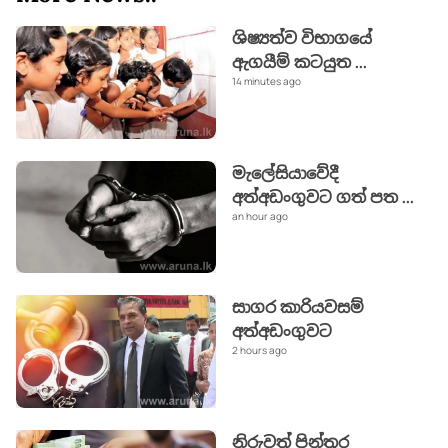
ශිෂ්‍යත්ව විභාගයේ
ඇගයීම් කටයුත
...
14 minutes ago
මැලේසියාවේදී
අත්අඩංගුවට ගත් පත
...
an hour ago
සාගර කාරියවසම්
අත්අඩංගුවට
2 hours ago
නිරුවත් පින්තූර