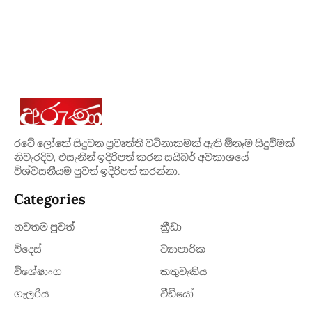
රටේ ලෝකේ සිදුවන ප්‍රවෘත්ති වටිනාකමක් ඇති ඕනෑම සිදුවීමක්
නිවැරදිව, එසැනින් ඉදිරිපත් කරන සයිබර් අවකාශයේ
විශ්වසනීයම පුවත් ඉදිරිපත් කරන්නා.
Categories
නවතම පුවත්
ක්‍රී​ඩා
විදෙස්
ව්‍යාපාරික
විශේෂාංග
කතුවැකිය
ගැලරිය
වීඩියෝ