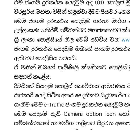
එම ජංගම දුරකථන යෙදවුම අද (01) පොලිස් මූ
වීරසූරිය මහතා විසින් හඳුන්වා දීමට පියවර ගෙන
මෙම ජංගම දුරකථන යෙදවුම හරහා මාර්ග ආශ්
උල්ලංඝණය කිරීම් සම්බන්ධව මහජනතාවට ක්ෂණ
ශ්‍රී ලංකා පොලිසියේ නිල වෙබ් අඩවිය වන
www
ජංගම දුරකථන යෙදවුම ඔබගේ ජංගම දුරකථ
ඇති බව පොලීසිය පවසයි.
ඒ මඟින් ඔබගේ පැමිණිලි ක්ෂණිකව පොලිස්
සඳහන් කළේය.
දිවයිනේ සියලුම පොලිස් කොට්ඨාස ආවරණය වන
රාජකාරි යෙදී සිටින අතර දෛනිකව සිදුවන ර
ගැනීම මෙම e-Traffic ජංගම දුරකථන යෙදවුම හඳ
මෙම යෙදුමේ ඇති Camera option icon හෝ 
සම්බන්ධයෙන් හා මාර්ග ආශ්‍රිතව සිදුවන අනෙක