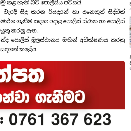
මු කළ හැකි බව පොලීසිය පවසයි.
4
දි සිදු කරන රියදුරන් හා අනෙකුත් සිද්ධීන්
ාමාර්ග ගැනීම සඳහා අදාළ පොලිස් ස්ථාන හා පොලිස්
ටයුතු කරනු ඇත.
ෙන්ද පොලිස් මූලස්ථානය මඟින් අධීක්ෂණය කරනු
් සඳහන් කළේය.
5