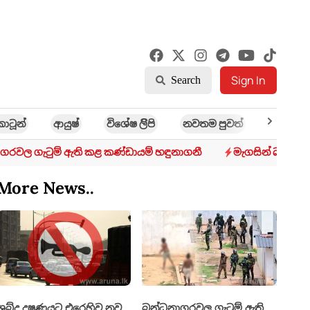
Sign In
Search
කාටූන්
ආයුෂ්
විශේෂ ලිිපි
නවතම පුවත්
ක්‍රී​ඩා
ගරවල ගැටුම් ඇති කළ කණ්ඩායම් හඳුනාගනී
මැගසින් බන්ධනාග
More News..
ශබ්ද දූෂණයට එරෙහිව නව
බන්ධනාගරවල ගැටුම් ඇති