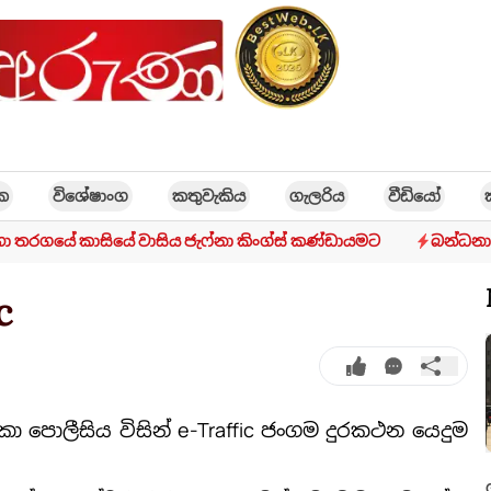
ික
විශේෂාංග
කතුවැකිය
ගැලරිය
වීඩියෝ
හා තරගයේ කාසියේ වාසිය ජැෆ්නා කිංග්ස් කණ්ඩායමට
බන්ධනා
c
ලංකා පොලීසිය විසින් e-Traffic ජංගම දුරකථන යෙදුම