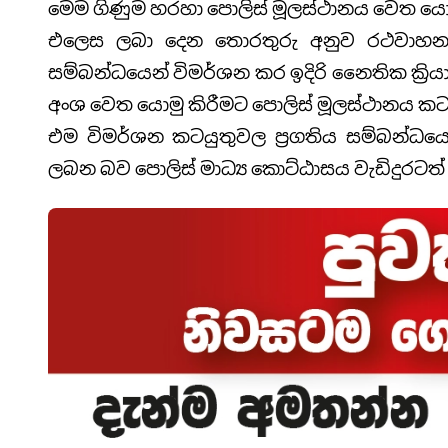
මෙම ගිණුම හරහා පොලිස් මූලස්ථානය වෙත යො
එලෙස ලබා දෙන තොරතුරු අනුව රථවාහන වැර
සම්බන්ධයෙන් විමර්ශන කර ඉදිරි නෛතික ක්‍රිය
අංශ වෙත යොමු කිරීමට පොලිස් මූලස්ථානය ක
එම විමර්ශන කටයුතුවල ප්‍රගතිය සම්බන්ධය
ලබන බව පොලිස් මාධ්‍ය කොට්ඨාසය වැඩිදුරටත