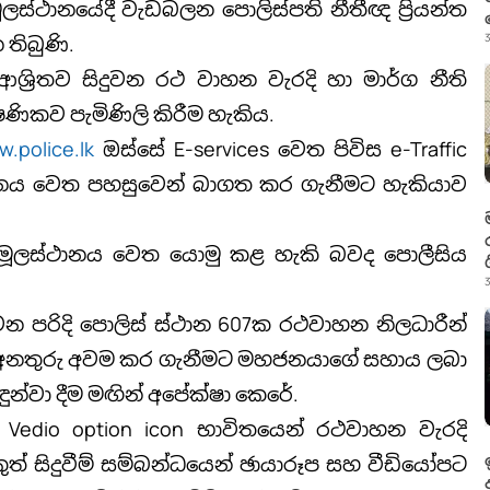
ලස්ථානයේදී වැඩබලන පොලිස්පති නීතීඥ ප්‍රියන්ත
3
 තිබුණි.
‍රිතව සිදුවන රථ වාහන වැරදි හා මාර්ග නීති
ිකව පැමිණිලි කිරීම හැකිය.
.police.lk
ඔස්සේ E-services වෙත පිවිස e-Traffic
නය වෙත පහසුවෙන් බාගත කර ගැනීමට හැකියාව
 මූලස්ථානය වෙත යොමු කළ හැකි බවද පොලීසිය
3
 පරිදි පොලිස් ස්ථාන 607ක රථවාහන නිලධාරීන්
ිය අනතුරු අවම කර ගැනීමට මහජනයාගේ සහාය ලබා
ුන්වා දීම මඟින් අපේක්ෂා කෙරේ.
Vedio option icon භාවිතයෙන් රථවාහන වැරදි
ුත් සිදුවීම් සම්බන්ධයෙන් ඡායාරූප සහ වීඩියෝපට