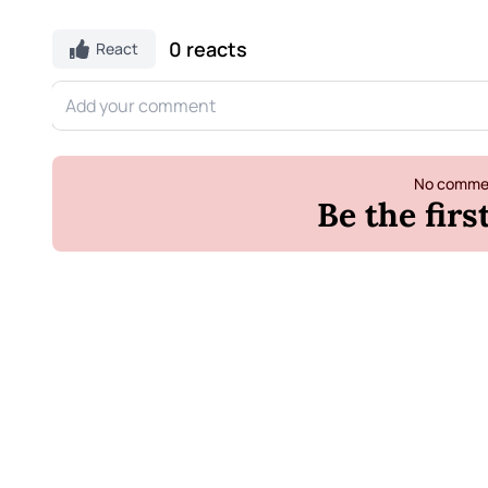
0 reacts
React
No commen
Be the fir