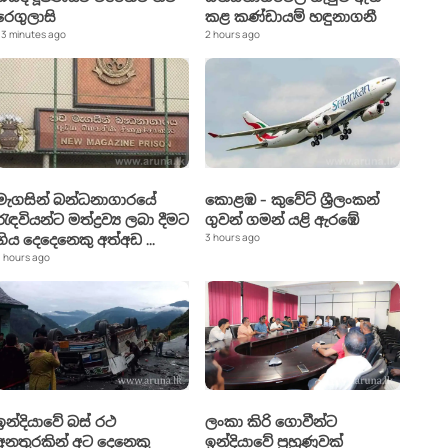
රෙගුලාසි
කළ කණ්ඩායම් හඳුනාගනී
3 minutes ago
2 hours ago
මැගසින් බන්ධනාගාරයේ
කොළඹ - කුවේට් ශ්‍රීලංකන්
රැඳවියන්ට මත්ද්‍රව්‍ය ලබා දීමට
ගුවන් ගමන් යළි ඇරඹේ
3 hours ago
ගිය දෙදෙනෙකු අත්අඩ
...
 hours ago
ඉන්දියාවේ බස් රථ
ලංකා කිරි ගොවීන්ට
අනතුරකින් අට දෙනෙකු
ඉන්දියාවේ පුහුණුවක්