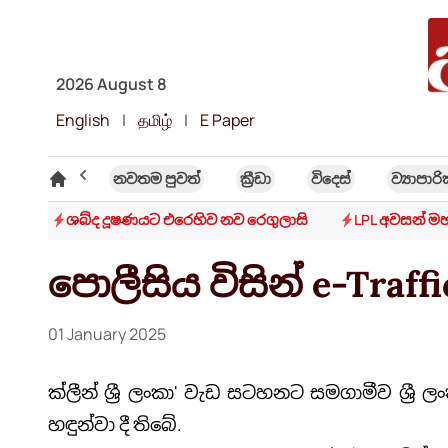
2026 August 8
English
|
தமிழ்
|
E Paper
විශේෂ ලිිපි
නවතම පුවත්
ක්‍රී​ඩා
විදෙස්
ව්‍යාපාර
රඹේ
ශබ්ද දූෂණයට එරෙහිව නව රෙගුලාසි
LPL අවසන් ම
පොලීසිය විසින් e-Traffi
01 January 2025
ක්ලීන් ශ්‍රී ලංකා' වැඩ සටහනට සමගාමීව ශ්‍රී 
හඳුන්වා දී තිබේ.