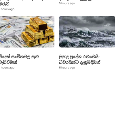
5 hours ago
මරුට
 hours ago
විදෙස් සංචිතවල සුළු
මුහුදු ප්‍රදේශ රළුවෙයි-
වැඩිවීමක්
ධීවරයින්ට දැනුම්දීමක්
 hours ago
6 hours ago