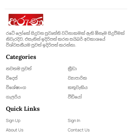
රටේ ලෝකේ සිදුවන ප්‍රවෘත්ති වටිනාකමක් ඇති ඕනෑම සිදුවීමක්
නිවැරදිව, එසැනින් ඉදිරිපත් කරන සයිබර් අවකාශයේ
විශ්වසනීයම පුවත් ඉදිරිපත් කරන්නා.
Categories
නවතම පුවත්
ක්‍රී​ඩා
විදෙස්
ව්‍යාපාරික
විශේෂාංග
කතුවැකිය
ගැලරිය
වීඩියෝ
Quick Links
Sign Up
Sign In
About Us
Contact Us