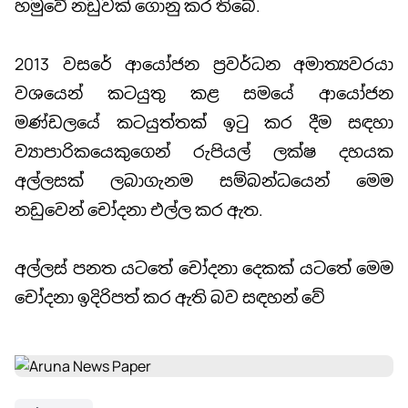
හමුවේ නඩුවක් ගොනු කර තිබේ.
2013 වසරේ ආයෝජන ප්‍රවර්ධන අමාත්‍යවරයා
වශයෙන් කටයුතු කළ සමයේ ආයෝජන
මණ්ඩලයේ කටයුත්තක් ඉටු කර දීම සඳහා
ව්‍යාපාරිකයෙකුගෙන් රුපියල් ලක්ෂ දහයක
අල්ලසක් ලබාගැනම සම්බන්ධයෙන් මෙම
නඩුවෙන් චෝදනා එල්ල කර ඇත.
අල්ලස් පනත යටතේ චෝදනා දෙකක් යටතේ මෙම
චෝදනා ඉදිරිපත් කර ඇති බව සඳහන් වේ