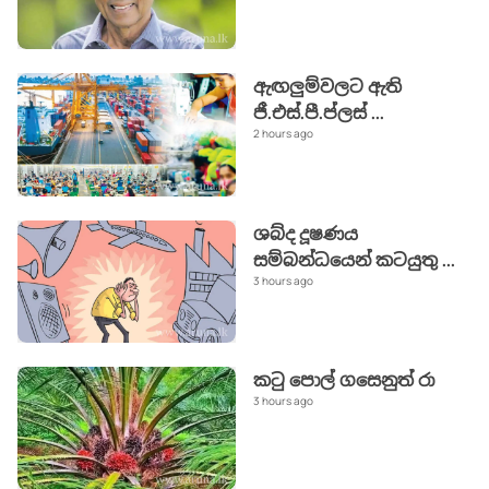
ඇඟලුම්වලට ඇති
ජී.එස්.පී.ප්ලස්
...
2 hours ago
ශබ්ද දූෂණය
සම්බන්ධයෙන් කටයුතු
...
3 hours ago
කටු පොල් ගසෙනුත් රා
3 hours ago