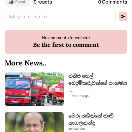
0 reacts
0 Comments
React
No comments found here
Be the first to comment
More News..
ඛනිජ තෙල්
බෙදුම්කරුවන්ගේ සංගමය
...
19 minutes ago
මෙරු නගින්නේ නැති
නාගලකන්ද
an hour ago