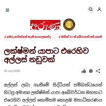
මෙරු නගින්නේ නැති නාගලකන්ද
මගීන් 50 ක් බේරාගත් පස් යහළු වික
ලක්ෂ්මන් යාපාට එරෙහිව
අල්ලස් නඩුවක්
09 July 2026
අල්ලස් ලබා ගැනීමේ සිද්ධියක් සම්බන්ධයෙන්
හිටපු අමාත්‍ය ලක්ෂ්මන් යාපා අබේවර්ධන මහතාට
එරෙහිව අල්ලස් කොමිසම කොළඹ මහාධිකරණය