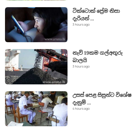
ටික්ටොක් ප්‍රේම නිසා
දැරියන්
...
3 hours ago
නැව් 19කම ගල්අඟුරු
බාලයි
3 hours ago
උසස් පෙළ සිසුන්ට විශේෂ
දැනුම්
...
4 hours ago