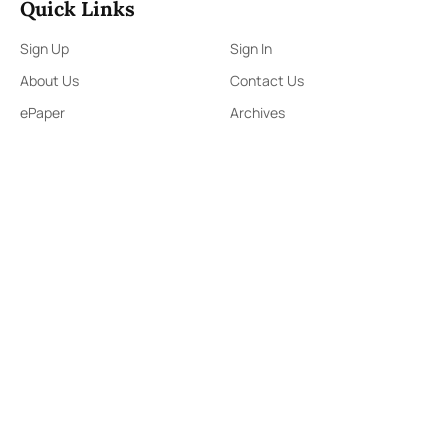
Quick Links
Sign Up
Sign In
About Us
Contact Us
ePaper
Archives
Terms & Condition
Privacy Policy
Contact Us
91,Wijerama Mawatha, Colombo 7
arunanews24@gmail.com
0115 200 900
0112 673 451
Social Media