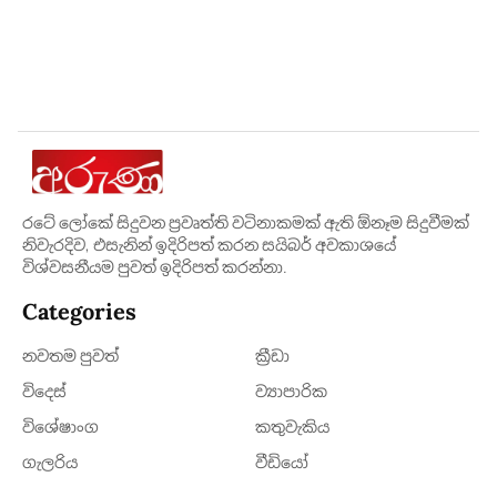
රටේ ලෝකේ සිදුවන ප්‍රවෘත්ති වටිනාකමක් ඇති ඕනෑම සිදුවීමක්
නිවැරදිව, එසැනින් ඉදිරිපත් කරන සයිබර් අවකාශයේ
විශ්වසනීයම පුවත් ඉදිරිපත් කරන්නා.
Categories
නවතම පුවත්
ක්‍රී​ඩා
විදෙස්
ව්‍යාපාරික
විශේෂාංග
කතුවැකිය
ගැලරිය
වීඩියෝ