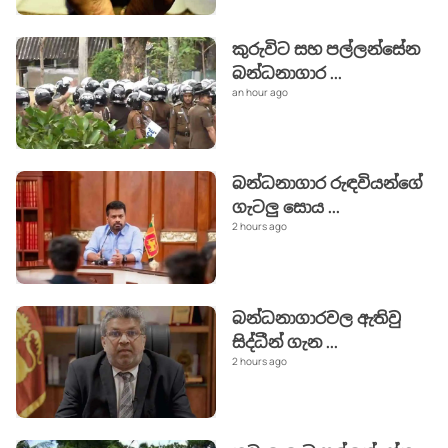
කුරුවිට සහ පල්ලන්සේන
බන්ධනාගාර
...
an hour ago
බන්ධනාගාර රුඳවියන්ගේ
ගැටලු සොය
...
2 hours ago
බන්ධනාගාරවල ඇතිවු
සිද්ධීන් ගැන
...
2 hours ago