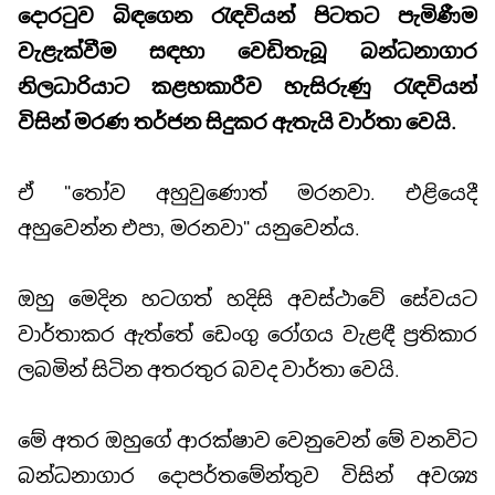
දොරටුව බිඳගෙන රැඳවියන් පිටතට පැමිණීම
වැළැක්වීම සඳහා වෙඩිතැබූ බන්ධනාගාර
නිලධාරියාට කළහකාරීව හැසිරුණු රැඳවියන්
විසින් මරණ තර්ජන සිදුකර ඇතැයි වාර්තා වෙයි.
ඒ "තෝව අහුවුණොත් මරනවා. එළියෙදී
අහුවෙන්න එපා, මරනවා" යනුවෙන්ය.
ඔහු මෙදින හටගත් හදිසි අවස්ථාවේ සේවයට
වාර්තාකර ඇත්තේ ඩෙංගු රෝගය වැළඳී ප්‍රතිකාර
ලබමින් සිටින අතරතුර බවද වාර්තා වෙයි.
මේ අතර ඔහුගේ ආරක්ෂාව වෙනුවෙන් මේ වනවිට
බන්ධනාගාර දොපර්තමේන්තුව විසින් අවශ්‍ය