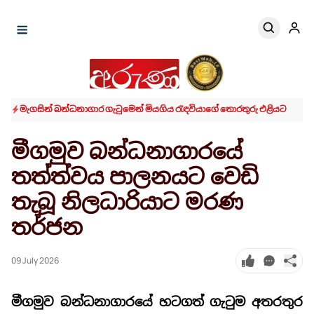
මැගසින් බන්ධනාගාර ගැටුමෙන් මියගිය රැඳවියාගේ තොරතුරු එළියට
මීගමුව බන්ධනාගාරයේ
තත්ත්වය පාලනයට වෙඩි
තැබූ නිලධාරියාට මරණ
තර්ජන
09 July 2026
මීගමුව බන්ධනාගාරයේ හටගත් ගැටුම අතරතුර