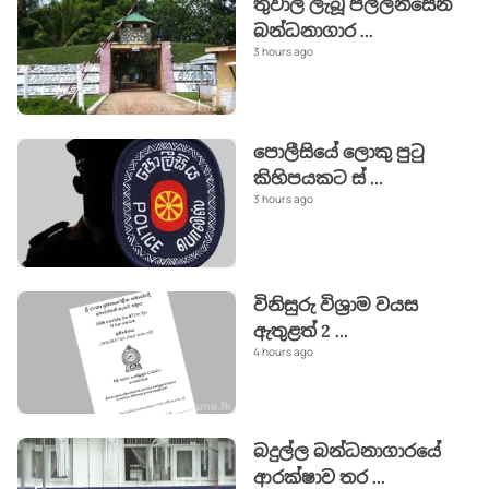
තුවාල ලැබූ පල්ලන්සේන
බන්ධනාගාර
...
3 hours ago
පොලීසියේ ලොකු පුටු
කිහිපයකට ස්
...
3 hours ago
විනිසුරු විශ්‍රාම වයස
ඇතුළත් 2
...
4 hours ago
බදුල්ල බන්ධනාගාරයේ
ආරක්ෂාව තර
...