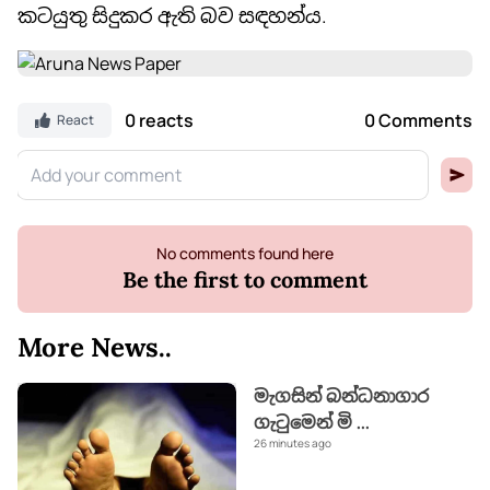
කටයුතු සිදුකර ඇති බව සඳහන්ය.
0 reacts
0 Comments
React
No comments found here
Be the first to comment
More News..
මැගසින් බන්ධනාගාර
ගැටුමෙන් මි
...
26 minutes ago