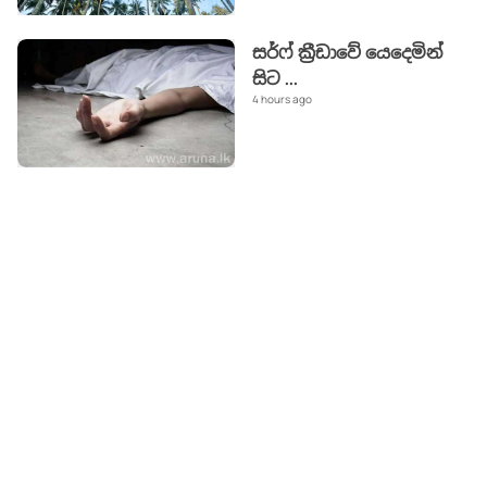
සර්ෆ් ක්‍රීඩාවේ යෙදෙමින්
සිට
...
4 hours ago