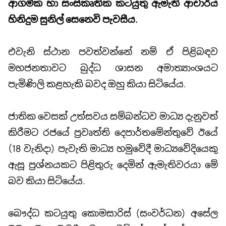
ආගමික හා සංස්කෘතික කටයුතු ඇමැති ආචාර්ය
හිනිදුම සුනිල් සෙනෙවි පැවසීය.
එවැනි ස්ථාන පවත්වන්නේ නම් ඒ පිළිබඳව
මහජනතාවට බුද්ධ ශාසන අමාත්‍යාංශයට
පැමිණිලි කළහැකි බවද ඔහු කියා සිටියේය.
ජාතික වෙසක් උත්සවය සම්බන්ධව මාධ්‍ය දැනුවත්
කිරීමට රජයේ ප්‍රවෘත්ති දෙපාර්තමේන්තුවේ ඊයේ
(18 වැනිදා) පැවැති මාධ්‍ය හමුවේදී මාධ්‍යවේදියෙකු
ඇසූ ප්‍රශ්නයකට පිළිතුරු දෙමින් ඇමැතිවරයා මේ
බව කියා සිටියේය.
බෞද්ධ කටයුතු කොමසාරිස් (සංවර්ධන) අසේල