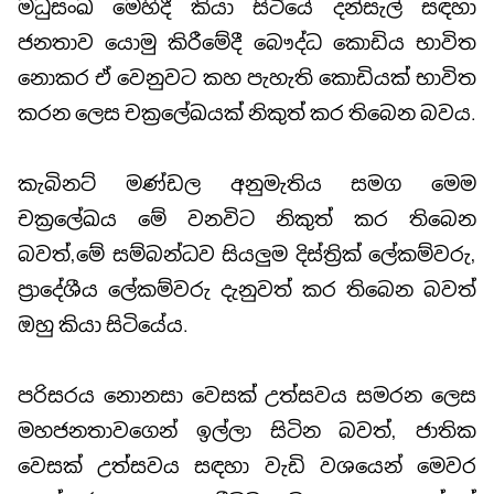
මධුසංඛ මෙහිදී කියා සිටියේ දන්සැල් සඳහා
ජනතාව යොමු කිරීමේදී බෞද්ධ කොඩිය භාවිත
නොකර ඒ වෙනුවට කහ පැහැති කොඩියක් භාවිත
කරන ලෙස චක්‍රලේඛයක් නිකුත් කර තිබෙන බවය.
කැබිනට් මණ්ඩල අනුමැතිය සමග මෙම
චක්‍රලේඛය මේ වනවිට නිකුත් කර තිබෙන
බවත්,මේ සම්බන්ධව සියලුම දිස්ත්‍රික් ලේකම්වරු,
ප්‍රාදේශීය ලේකම්වරු දැනුවත් කර තිබෙන බවත්
ඔහු කියා සිටියේය.
පරිසරය නොනසා වෙසක් උත්සවය සමරන ලෙස
මහජනතාවගෙන් ඉල්ලා සිටින බවත්, ජාතික
වෙසක් උත්සවය සඳහා වැඩි වශයෙන් මෙවර