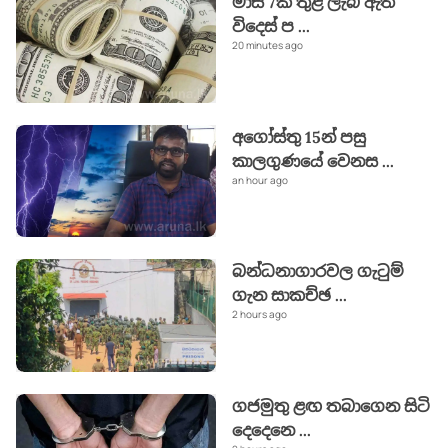
මාස 7ක් තුළ ලැබී ඇති
විදෙස් ප
...
20 minutes ago
අගෝස්තු 15න් පසු
කාලගුණයේ වෙනස
...
an hour ago
බන්ධනාගාරවල ගැටුම්
ගැන සාකච්ඡ
...
2 hours ago
ගජමුතු ළඟ තබාගෙන සිටි
දෙදෙනෙ
...