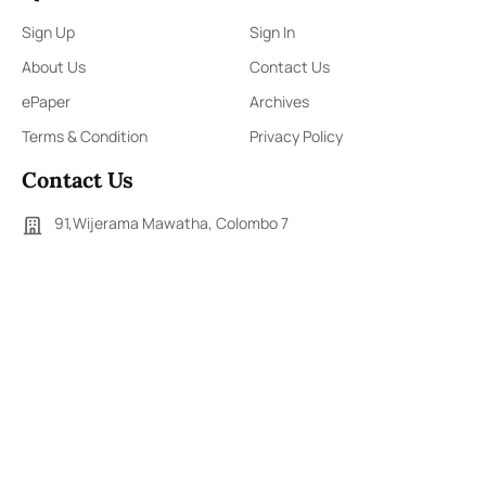
Sign Up
Sign In
About Us
Contact Us
ePaper
Archives
Terms & Condition
Privacy Policy
Contact Us
91,Wijerama Mawatha, Colombo 7
arunanews24@gmail.com
0115 200 900
0112 673 451
Social Media