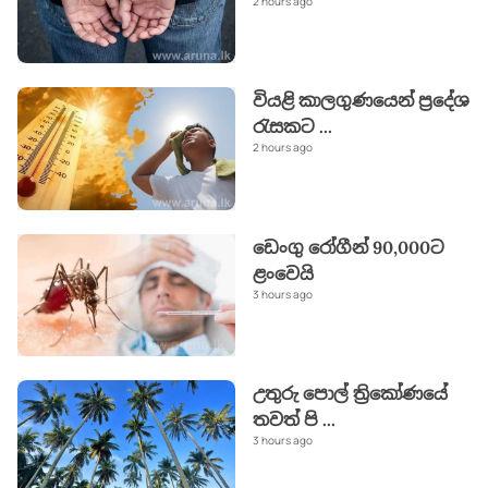
2 hours ago
වියළි කාලගුණයෙන් ප්‍රදේශ
රැසකට
...
2 hours ago
ඩෙංගු රෝගීන් 90,000ට
ළංවෙයි
3 hours ago
උතුරු පොල් ත්‍රිකෝණයේ
තවත් පි
...
3 hours ago