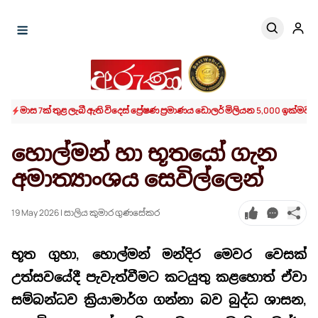
මාස 7ක් තුළ ලැබී ඇති විදෙස් ප්‍රේෂණ ප්‍රමාණය ඩොලර් මිලියන 5,000 ඉක්මවයි
හොල්මන් හා භූතයෝ ගැන
අමාත්‍යාංශය සෙවිල්ලෙන්
19 May 2026
| සාලිය කුමාර ගුණසේකර
භූත ගුහා, හොල්මන් මන්දිර මෙවර වෙසක්
උත්සවයේදී පැවැත්වීමට කටයුතු කළහොත් ඒවා
සම්බන්ධව ක්‍රියාමාර්ග ගන්නා බව බුද්ධ ශාසන,