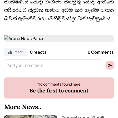
තාක්ෂණය යොදා ගැනීමට කටයුතු යොදා ඇත්තේ
පරිසරයට සිදුවන හානිය අවම කර ගැනීම සඳහා
බවත් ඇමැතිවරයා මෙහිදී වැඩිදුරටත් පැවසුවේය.
0 reacts
0 Comments
React
No comments found here
Be the first to comment
More News..