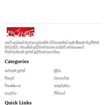
රටේ ලෝකේ සිදුවන ප්‍රවෘත්ති වටිනාකමක් ඇති ඕනෑම සිදුවීමක්
නිවැරදිව, එසැනින් ඉදිරිපත් කරන සයිබර් අවකාශයේ
විශ්වසනීයම පුවත් ඉදිරිපත් කරන්නා.
Categories
නවතම පුවත්
ක්‍රී​ඩා
විදෙස්
ව්‍යාපාරික
විශේෂාංග
කතුවැකිය
ගැලරිය
වීඩියෝ
Quick Links