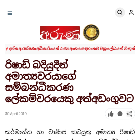
දත්ත ආරක්ෂණ අධිකාරියෙන් රාජ්‍ය අංශය සඳහා නව චක්‍ර ලේඛයක් නිකුත් ක
රිෂාඩ් බදියුදීන්
අමාත්‍යවරයාගේ
සම්බන්ධීකරණ
ලේකම්වරයෙකු අත්අඩංගුවට
30 April 2019
කර්මාන්ත හා වාණිජ කටයුතු අමාත්‍ය රිෂාඩ්