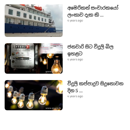
අමෙරිකන් සංචාරකයෝ
ලංකාව දැක කි
...
4 years ago
ජනවාරි සිට විදුලි බිල
ඉහළට
4 years ago
විදුලි කප්පාදුව සිදුනොවන
දින 5
...
4 years ago