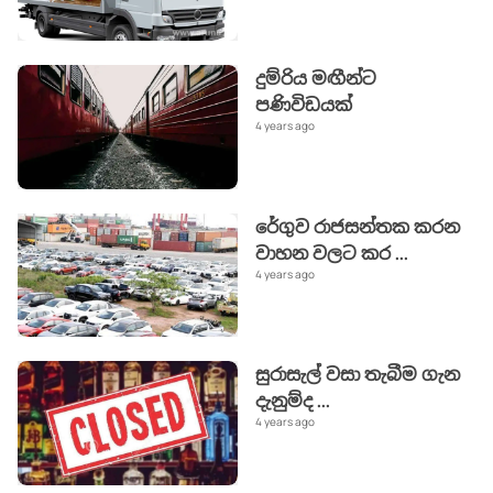
දුම්රිය මඟීන්ට
පණිවිඩයක්
4 years ago
රේගුව රාජසන්තක කරන
වාහන වලට කර
...
4 years ago
සුරාසැල් වසා තැබීම ගැන
දැනුම්ද
...
4 years ago