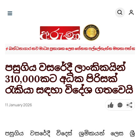
බන්ධනාගාර නව මාධ්‍ය ප්‍රකාශක ලෙස සේනක පල්ලේතැන්න මහතා පත් කරය
පසුගිය වසරේදී ලාංකිකයින්
310,000කට අධික පිරිසක්
රැකියා සඳහා විදේශ ගතවෙයි
11 January 2026
පසුගිය වසරේදී විදෙස් ශ්‍රමිකයන් ලෙස ශ්‍රී