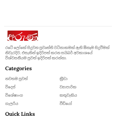
රටේ ලෝකේ සිදුවන ප්‍රවෘත්ති වටිනාකමක් ඇති ඕනෑම සිදුවීමක්
නිවැරදිව, එසැනින් ඉදිරිපත් කරන සයිබර් අවකාශයේ
විශ්වසනීයම පුවත් ඉදිරිපත් කරන්නා.
Categories
නවතම පුවත්
ක්‍රී​ඩා
විදෙස්
ව්‍යාපාරික
විශේෂාංග
කතුවැකිය
ගැලරිය
වීඩියෝ
Quick Links