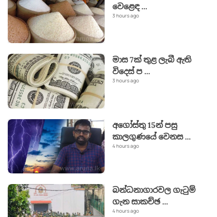
වෙළෙඳ
...
3 hours ago
මාස 7ක් තුළ ලැබී ඇති
විදෙස් ප
...
3 hours ago
අගෝස්තු 15න් පසු
කාලගුණයේ වෙනස
...
4 hours ago
බන්ධනාගාරවල ගැටුම්
ගැන සාකච්ඡ
...
4 hours ago