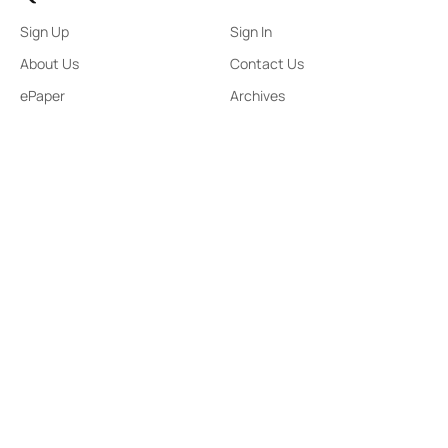
Sign Up
Sign In
About Us
Contact Us
ePaper
Archives
Terms & Condition
Privacy Policy
Contact Us
91,Wijerama Mawatha, Colombo 7
arunanews24@gmail.com
0115 200 900
0112 673 451
Social Media