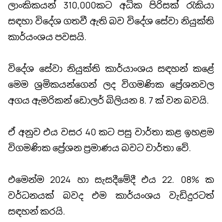
ලාංකිකයන් 310,000කට අධික පිරිසක් රැකියා
සඳහා විදේශ ගතවී ඇති බව විදේශ සේවා නියුක්ති
කාර්යංශය පවසයි.
විදේශ සේවා නියුක්ති කාර්යාංශය සඳහන් කළේ
මෙම ශ්‍රමිකයන්ගෙන් ලද විගමණික ප්‍රේශනවල
අගය ඇමරිකන් ඩොලර් බිලියන 8. 7 ක් වන බවයි.
ඒ අනුව එය වසර 40 කට පසු වාර්තා කළ ඉහළම
විගමණික ප්‍රේශන ප්‍රමාණය බවට වාර්තා වේ.
එමෙන්ම 2024 හා සැසදීමේදී එය 22. 08% ක
වර්ධනයක් බවද එම කාර්යංශය වැඩිදුරටත්
සඳහන් කරයි.