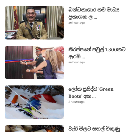
බන්ධනාගාර නව මාධ්‍ය
ප්‍රකාශක ල
...
an hour ago
තිරප්පනේ පවුල් 1,300කට
ඇරඹි
...
an hour ago
ලෝක ප්‍රසිද්ධ 'Green
Boots' අභ
...
2 hours ago
වැඩි මිලට සහල් විකුණු