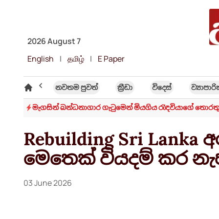
2026 August 7
English
|
தமிழ்
|
E Paper
විශේෂ ලිිපි
නවතම පුවත්
ක්‍රී​ඩා
විදෙස්
ව්‍යාපාර
හලට
මැගසින් බන්ධනාගාර ගැටුමෙන් මියගිය රැඳවියාගේ තොරතු
Rebuilding Sri Lanka 
මෙතෙක් වියදම් කර නැ
03 June 2026