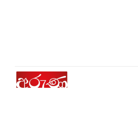
රටේ ලෝකේ සිදුවන ප්‍රවෘත්ති වටිනාකමක් ඇති ඕනෑම
සිදුවීමක් නිවැරදිව, එසැනින් ඉදිරිපත් කරන සයිබර්
අවකාශයේ විශ්වසනීයම පුවත් ඉදිරිපත් කරන්නා.