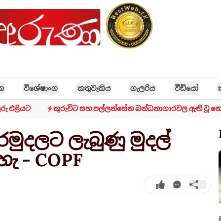
ික
විශේෂාංග
කතුවැකිය
ගැලරිය
වීඩියෝ
රු එළියට
කුරුවිට සහ පල්ලන්සේන බන්ධනාගාරවල ඇති වූ නො
අරමුදලට ලැබුණු මුදල්
හැ - COPF