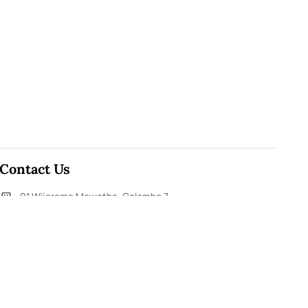
Contact Us
91,Wijerama Mawatha, Colombo 7
arunanews24@gmail.com
0115 200 900
0112 673 451
Social Media