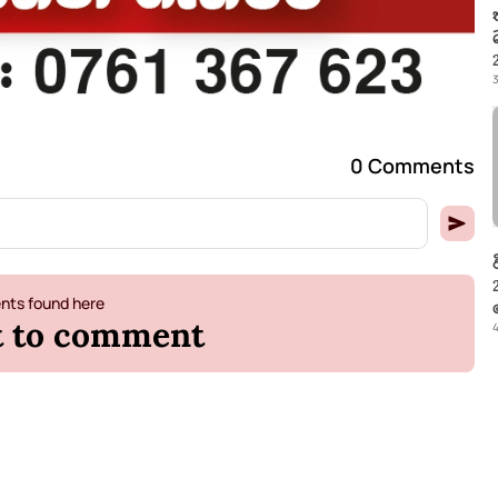
3
0 Comments
ts found here
st to comment
4