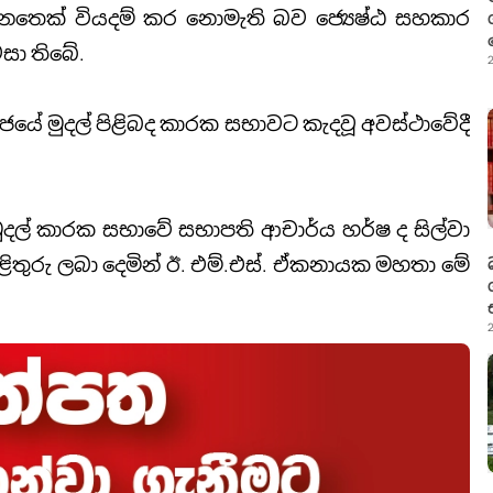
මේ වනතෙක් වියදම් කර නොමැති බව ජ්‍යෙෂ්ඨ සහකාර
සා තිබේ.
2
ජයේ මුදල් පිළිබද කාරක සභාවට කැදවූ අවස්ථාවේදී
 මුදල් කාරක සභාවේ සභාපති ආචාර්ය හර්ෂ ද සිල්වා
ළිතුරු ලබා දෙමින් ඊ. එම්.එස්. ඒකනායක මහතා මේ
2