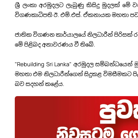
ශ්‍රී ලංකා අරමුදලට ලැබුණු කිසිදු මුදලක් 
විගණකාධිපති ඊ. එම්.එස්. ඒකනායක මහතා පව
ජාතික විගණන කාර්යාලයේ නිලධාරීන් පිරිසක් ර
මේ පිළිබද අනාවරණය වී තිබේ.
"Rebuilding Sri Lanka" අරමුදල සම්බන්ධයෙන්
මහතා එම නිලධාරීන්ගෙන් සිදුකළ විමසීමකට පි
බව සදහන් කළේය.