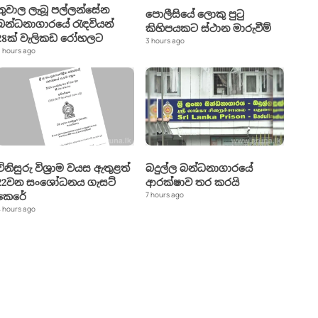
තුවාල ලැබූ පල්ලන්සේන
පොලීසියේ ලොකු පුටු
බන්ධනාගාරයේ රැඳවියන්
කිහිපයකට ස්ථාන මාරුවීම්
28ක් වැලිකඩ රෝහලට
3 hours ago
 hours ago
විනිසුරු විශ්‍රාම වයස ඇතුළත්
බදුල්ල බන්ධනාගාරයේ
22වන සංශෝධනය ගැසට්
ආරක්ෂාව තර කරයි
7 hours ago
කෙරේ
 hours ago