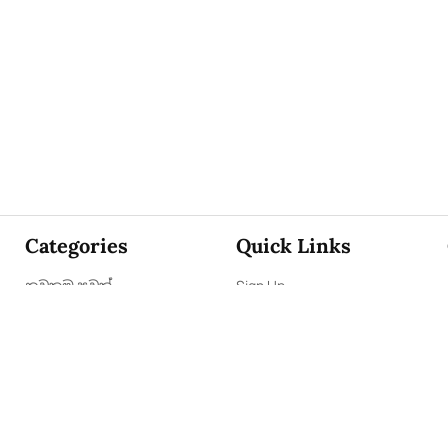
Categories
Quick Links
නවතම පුවත්
Sign Up
ක්‍රී​ඩා
Sign In
විදෙස්
About Us
ව්‍යාපාරික
Contact Us
විශේෂාංග
ePaper
කතුවැකිය
Archives