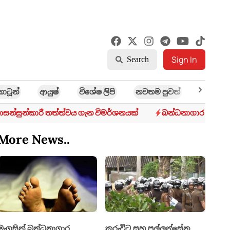
Sign In
Search
කාටූන්
ආයුෂ්
විශේෂ ලිිපි
නවතම පුවත්
ක්‍රී​ඩා
සන්සුන්කාරී තත්ත්වය ගැන විමර්ශනයක්
බන්ධනාගාර රුඳවියන
More News..
මැගසින් බන්ධනාගාර
කුරුවිට සහ පල්ලන්සේන