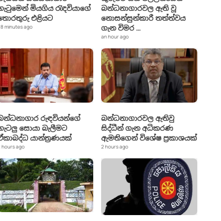
ගැටුමෙන් මියගිය රැඳවියාගේ
බන්ධනාගාරවල ඇති වූ
තොරතුරු එළියට
නොසන්සුන්කාරී තත්ත්වය
8 minutes ago
ගැන විමර
...
an hour ago
බන්ධනාගාර රුඳවියන්ගේ
බන්ධනාගාරවල ඇතිවු
ගැටලු සොයා බැලීමට
සිද්ධීන් ගැන අධිකරණ
ඒකාබද්ධ යාන්ත්‍රණයක්
ඇමතිගෙන් විශේෂ ප්‍රකාශයක්
 hours ago
2 hours ago