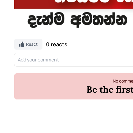
0 reacts
React
No commen
Be the fir