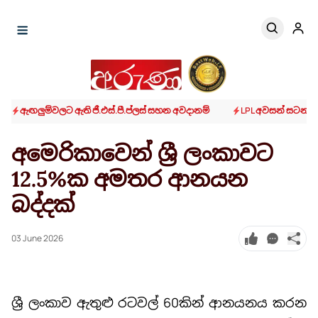
ඇඟලුම්වලට ඇති ජී.එස්.පී.ප්ලස් සහන අවදානම්
LPL අවසන් සටනට ක
අමෙරිකාවෙන් ශ්‍රී ලංකාවට
12.5%ක අමතර ආනයන
බද්දක්
03 June 2026
ශ්‍රී ලංකාව ඇතුළු රටවල් 60කින් ආනයනය කරන