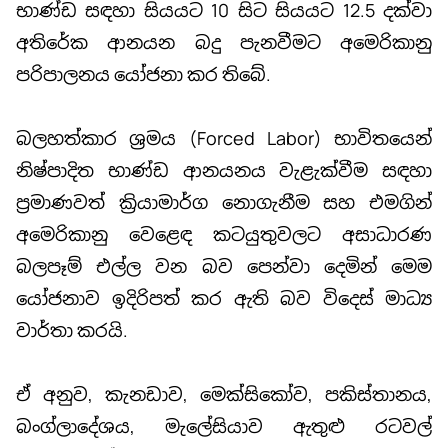
භාණ්ඩ සඳහා සියයට 10 සිට සියයට 12.5 දක්වා
අතිරේක ආනයන බදු පැනවීමට අමෙරිකානු
පරිපාලනය යෝජනා කර තිබේ.
බලහත්කාර ශ්‍රමය (Forced Labor) භාවිතයෙන්
නිෂ්පාදිත භාණ්ඩ ආනයනය වැළැක්වීම සඳහා
ප්‍රමාණවත් ක්‍රියාමාර්ග නොගැනීම සහ එමගින්
අමෙරිකානු වෙළෙඳ කටයුතුවලට අසාධාරණ
බලපෑම් එල්ල වන බව පෙන්වා දෙමින් මෙම
යෝජනාව ඉදිරිපත් කර ඇති බව විදෙස් මාධ්‍ය
වාර්තා කරයි.
ඒ අනුව, කැනඩාව, මෙක්සිකෝව, පකිස්තානය,
බංග්ලාදේශය, මැලේසියාව ඇතුළු රටවල්