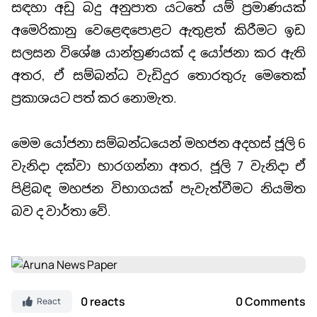
සඳහා අඩු බදු අනුපාත යටතේ යම් ප්‍රමාණයක්
අමෙරිකානු වෙළෙඳපොළට ඇතුළත් කිරීමට ඉඩ
සලසන විශේෂ යාන්ත්‍රණයක් ද යෝජනා කර ඇති
අතර, ඒ සම්බන්ධ වැඩිදුර තොරතුරු මෙතෙක්
ප්‍රකාශයට පත් කර නොමැත.
මෙම යෝජනා සම්බන්ධයෙන් මහජන අදහස් ජූලි 6
වැනිදා දක්වා භාරගන්නා අතර, ජූලි 7 වැනිදා ඒ
පිළිබඳ මහජන විභාගයක් පැවැත්වීමට නියමිත
බව ද වාර්තා වේ.
0 reacts
0 Comments
React