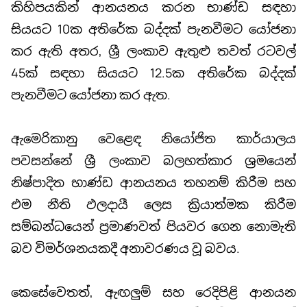
කිහිපයකින් ආනයනය කරන භාණ්ඩ සඳහා
සියයට 10ක අතිරේක බද්දක් පැනවීමට යෝජනා
කර ඇති අතර, ශ්‍රී ලංකාව ඇතුළු තවත් රටවල්
45ක් සඳහා සියයට 12.5ක අතිරේක බද්දක්
පැනවීමට යෝජනා කර ඇත.
ඇමෙරිකානු වෙළෙඳ නියෝජිත කාර්යාලය
පවසන්නේ ශ්‍රී ලංකාව බලහත්කාර ශ්‍රමයෙන්
නිෂ්පාදිත භාණ්ඩ ආනයනය තහනම් කිරීම සහ
එම නීති ඵලදායී ලෙස ක්‍රියාත්මක කිරීම
සම්බන්ධයෙන් ප්‍රමාණවත් පියවර ගෙන නොමැති
බව විමර්ශනයකදී අනාවරණය වූ බවය.
කෙසේවෙතත්, ඇඟලුම් සහ රෙදිපිළි ආනයන