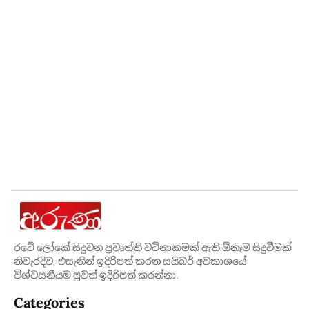
රටේ ලෝකේ සිදුවන ප්‍රවෘත්ති වටිනාකමක් ඇති ඕනෑම සිදුවීමක්
නිවැරදිව, එසැනින් ඉදිරිපත් කරන සයිබර් අවකාශයේ
විශ්වසනීයම පුවත් ඉදිරිපත් කරන්නා.
Categories