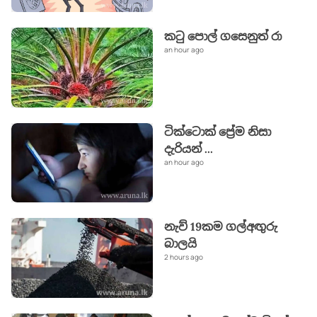
කටු පොල් ගසෙනුත් රා
an hour ago
ටික්ටොක් ප්‍රේම නිසා
දැරියන්
...
an hour ago
නැව් 19කම ගල්අඟුරු
බාලයි
2 hours ago