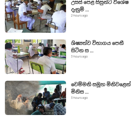
උසස් පෙළ සිසුන්ට විශේෂ
දැනුම්
...
2 hours ago
ශිෂ්‍යත්ව විභාගය පෙනී
සිටින ස
...
3 hours ago
චෙම්මනි සමූහ මිනිවළෙන්
මිනිස
...
3 hours ago