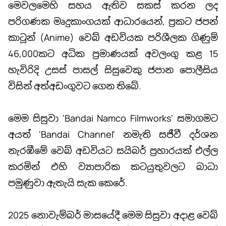
මෙවලමෙහි සහය ඇතිව සකස් කරන ලද
පරිගණක මෘදුකාංගයක් ආධාරයෙන්, ප්‍රකට ජපන්
කාටූන් (Anime) වෙබ් අඩවියක පරිශීලක ගිණුම්
46,000කට අධික ප්‍රමාණයක් අවලංගු කළ 15
හැවිරිදි උසස් පාසල් සිසුවෙකු ජපාන පොලීසිය
විසින් අත්අඩංගුවට ගෙන තිබේ.
මෙම සිසුවා 'Bandai Namco Filmworks' සමාගමට
අයත් 'Bandai Channel' නමැති සජීවී දර්ශන
නැරඹීමේ වෙබ් අඩවියට සයිබර් ප්‍රහාරයක් එල්ල
කරමින් එහි ව්‍යාපාරික කටයුතුවලට බාධා
පමුණුවා ඇතැයි සැක කෙරේ.
2025 නොවැම්බර් මාසයේදී මෙම සිසුවා අදාළ වෙබ්