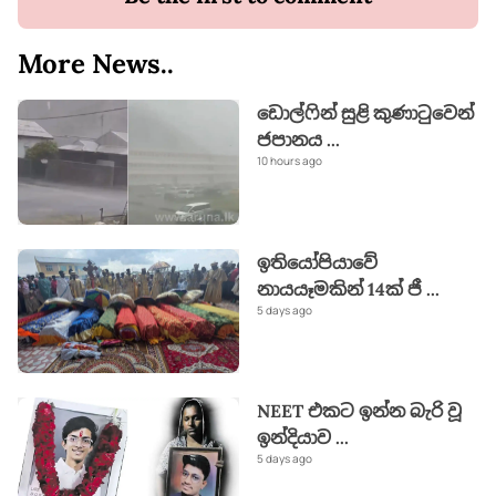
More News..
ඩොල්ෆින් සුළි කුණාටුවෙන්
ජපානය
...
10 hours ago
ඉතියෝපියාවේ
නායයෑමකින් 14ක් ජී
...
5 days ago
NEET එකට ඉන්න බැරි වූ
ඉන්දියාව
...
5 days ago