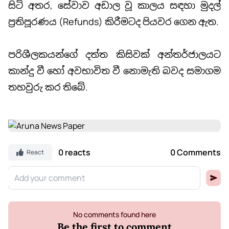
සිටි අතර, සේවාව අඩාල වූ කාලය සඳහා මුදල්
ප්‍රතිපූරණය (Refunds) කිරීමටද පියවර ගෙන ඇත.
පරිශීලකයන්ගේ දත්ත කිසිවක් අන්තර්ජාලයට
කාන්දු වී හෝ අවභාවිත වී නොමැති බවද සමාගම
තහවුරු කර තිබේ.
0 reacts
0 Comments
React
No comments found here
Be the first to comment