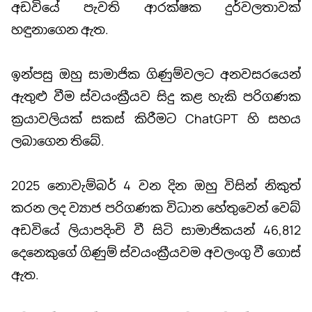
අඩවියේ පැවති ආරක්ෂක දුර්වලතාවක්
හඳුනාගෙන ඇත.
ඉන්පසු ඔහු සාමාජික ගිණුම්වලට අනවසරයෙන්
ඇතුළු වීම ස්වයංක්‍රීයව සිදු කළ හැකි පරිගණක
ක්‍රයාවලියක් සකස් කිරීමට ChatGPT හි සහය
ලබාගෙන තිබේ.
2025 නොවැම්බර් 4 වන දින ඔහු විසින් නිකුත්
කරන ලද ව්‍යාජ පරිගණක විධාන හේතුවෙන් වෙබ්
අඩවියේ ලියාපදිංචි වී සිටි සාමාජිකයන් 46,812
දෙනෙකුගේ ගිණුම් ස්වයංක්‍රීයවම අවලංගු වී ගොස්
ඇත.