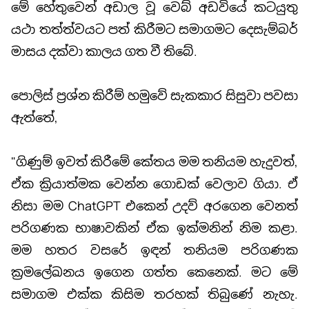
මේ හේතුවෙන් අඩාල වූ වෙබ් අඩවියේ කටයුතු
යථා තත්ත්වයට පත් කිරීමට සමාගමට දෙසැම්බර්
මාසය දක්වා කාලය ගත වී තිබේ.
පොලිස් ප්‍රශ්න කිරීම් හමුවේ සැකකාර සිසුවා පවසා
ඇත්තේ,
"ගිණුම් ඉවත් කිරීමේ කේතය මම තනියම හැදුවත්,
ඒක ක්‍රියාත්මක වෙන්න ගොඩක් වෙලාව ගියා. ඒ
නිසා මම ChatGPT එකෙන් උදව් අරගෙන වෙනත්
පරිගණක භාෂාවකින් ඒක ඉක්මනින් නිම කළා.
මම හතර වසරේ ඉඳන් තනියම පරිගණක
ක්‍රමලේඛනය ඉගෙන ගත්ත කෙනෙක්. මට මේ
සමාගම එක්ක කිසිම තරහක් තිබුණේ නැහැ.