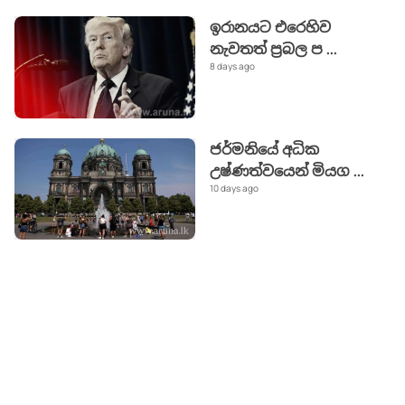
ඉරානයට එරෙහිව
නැවතත් ප්‍රබල ප
...
8 days ago
ජර්මනියේ අධික
උෂ්ණත්වයෙන් මියග
...
10 days ago