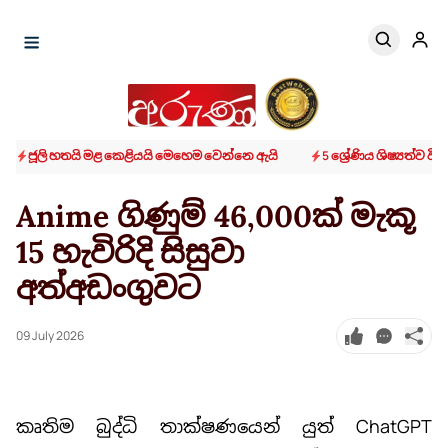
ජූලි හතයි මළ කෙළියයි මෙහෙම වෙන්නෙ ඇයි
5 ශ්‍රේණිය ශිෂ්‍යත්ව ව
Anime ගිණුම් 46,000ක් මැකූ
15 හැවිරිදි සිසුවා
අත්අඩංගුවට
09 July 2026
කෘතිම බුද්ධි තාක්ෂණයෙන් යුත් ChatGPT