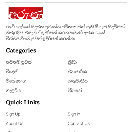
රටේ ලෝකේ සිදුවන ප්‍රවෘත්ති වටිනාකමක් ඇති ඕනෑම සිදුවීමක්
නිවැරදිව, එසැනින් ඉදිරිපත් කරන සයිබර් අවකාශයේ
විශ්වසනීයම පුවත් ඉදිරිපත් කරන්නා.
Categories
නවතම පුවත්
ක්‍රී​ඩා
විදෙස්
ව්‍යාපාරික
විශේෂාංග
කතුවැකිය
ගැලරිය
වීඩියෝ
Quick Links
Sign Up
Sign In
About Us
Contact Us