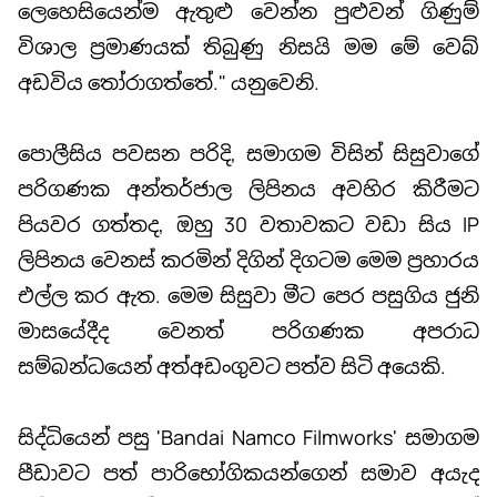
ලෙහෙසියෙන්ම ඇතුළු වෙන්න පුළුවන් ගිණුම්
විශාල ප්‍රමාණයක් තිබුණු නිසයි මම මේ වෙබ්
අඩවිය තෝරාගත්තේ." යනුවෙනි.
පොලීසිය පවසන පරිදි, සමාගම විසින් සිසුවාගේ
පරිගණක අන්තර්ජාල ලිපිනය අවහිර කිරීමට
පියවර ගත්තද, ඔහු 30 වතාවකට වඩා සිය IP
ලිපිනය වෙනස් කරමින් දිගින් දිගටම මෙම ප්‍රහාරය
එල්ල කර ඇත. මෙම සිසුවා මීට පෙර පසුගිය ජුනි
මාසයේදීද වෙනත් පරිගණක අපරාධ
සම්බන්ධයෙන් අත්අඩංගුවට පත්ව සිටි අයෙකි.
සිද්ධියෙන් පසු 'Bandai Namco Filmworks' සමාගම
පීඩාවට පත් පාරිභෝගිකයන්ගෙන් සමාව අයැද