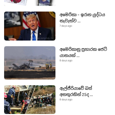
අමෙරිකා - ඉරාන යුද්ධය
නැවැත්ව
...
7 days ago
අමෙරිකානු ප්‍රහාරක ජෙට්
යානයක්
...
8 days ago
ඇල්ජීරියාවේ බස්
අනතුරකින් 25ද
...
8 days ago