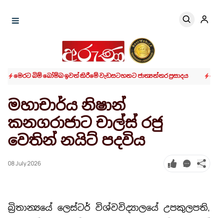
මෙරට බිම් බෝම්බ ඉවත් කිරීමේ වැඩසටහනට ජාත්‍යන්තර ප්‍රසාදය
කො
මහාචාර්ය නිෂාන්
කනගරාජාට චාල්ස් රජු
වෙතින් නයිට් පදවිය
08 July 2026
බ්‍රිතාන්‍යයේ ලෙස්ටර් විශ්වවිද්‍යාලයේ උපකුලපති,