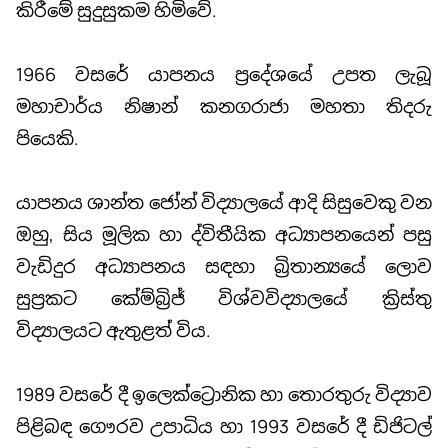
කිරීමේ සුදුසුකම හිමිවේ.
1966 වසරේ යාපනය ප්‍රදේශයේ උපත ලැබූ
මහාචාර්ය නිෂාන් කනගරාජා මහතා තිදරු
පියෙකි.
යාපනය ශාන්ත ජෝන් විද්‍යාලයේ ආදි සිසුවෙකු වන
ඔහු, සිය මූලික හා ද්විතීයික අධ්‍යාපනයෙන් පසු
වැඩිදුර අධ්‍යාපනය සඳහා බ්‍රිතාන්‍යයේ ලොව
සුප්‍රකට කේම්බ්‍රිජ් විශ්වවිද්‍යාලයේ ක්‍රිස්තු
විද්‍යාලයට ඇතුළත් විය.
1989 වසරේ දී ඉලෙක්ට්‍රොනික හා තොරතුරු විද්‍යාව
පිළිබඳ ගෞරව උපාධිය හා 1993 වසරේ දී ඩිජිටල්