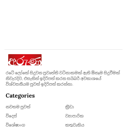
රටේ ලෝකේ සිදුවන ප්‍රවෘත්ති වටිනාකමක් ඇති ඕනෑම සිදුවීමක්
නිවැරදිව, එසැනින් ඉදිරිපත් කරන සයිබර් අවකාශයේ
විශ්වසනීයම පුවත් ඉදිරිපත් කරන්නා.
Categories
නවතම පුවත්
ක්‍රී​ඩා
විදෙස්
ව්‍යාපාරික
විශේෂාංග
කතුවැකිය