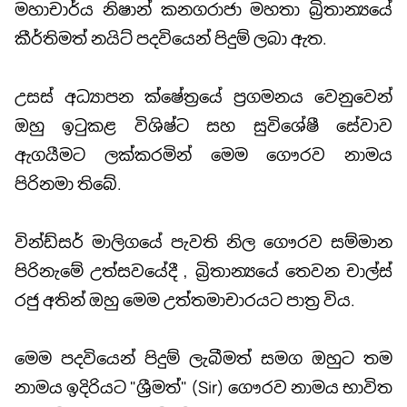
මහාචාර්ය නිෂාන් කනගරාජා මහතා බ්‍රිතාන්‍යයේ
කීර්තිමත් නයිට් පදවියෙන් පිදුම් ලබා ඇත.
උසස් අධ්‍යාපන ක්ෂේත්‍රයේ ප්‍රගමනය වෙනුවෙන්
ඔහු ඉටුකළ විශිෂ්ට සහ සුවිශේෂී සේවාව
ඇගයීමට ලක්කරමින් මෙම ගෞරව නාමය
පිරිනමා තිබේ.
වින්ඩ්සර් මාලිගයේ පැවති නිල ගෞරව සම්මාන
පිරිනැමේ උත්සවයේදී , බ්‍රිතාන්‍යයේ තෙවන චාල්ස්
රජු අතින් ඔහු මෙම උත්තමාචාරයට පාත්‍ර විය.
මෙම පදවියෙන් පිදුම් ලැබීමත් සමග ඔහුට තම
නාමය ඉදිරියට "ශ්‍රීමත්" (Sir) ගෞරව නාමය භාවිත