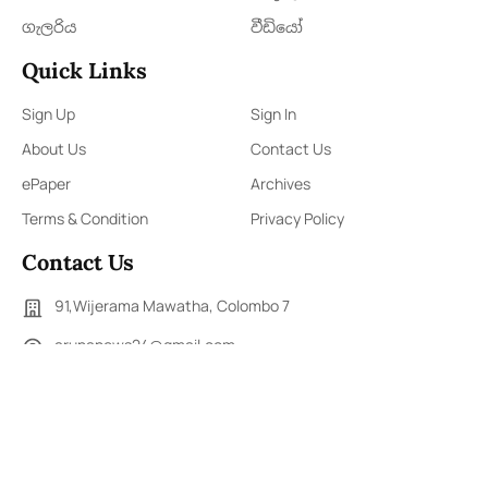
ගැලරිය
වීඩියෝ
Quick Links
Sign Up
Sign In
About Us
Contact Us
ePaper
Archives
Terms & Condition
Privacy Policy
Contact Us
91,Wijerama Mawatha, Colombo 7
arunanews24@gmail.com
0115 200 900
0112 673 451