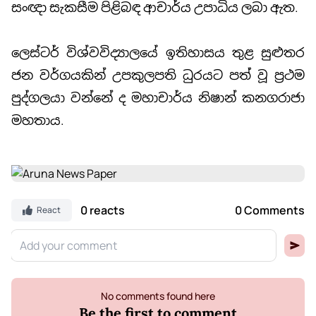
සංඥා සැකසීම පිළිබඳ ආචාර්ය උපාධිය ලබා ඇත.
ලෙස්ටර් විශ්වවිද්‍යාලයේ ඉතිහාසය තුළ සුළුතර
ජන වර්ගයකින් උපකුලපති ධුරයට පත් වූ ප්‍රථම
පුද්ගලයා වන්නේ ද මහාචාර්ය නිෂාන් කනගරාජා
මහතාය.
0 reacts
0 Comments
React
No comments found here
Be the first to comment