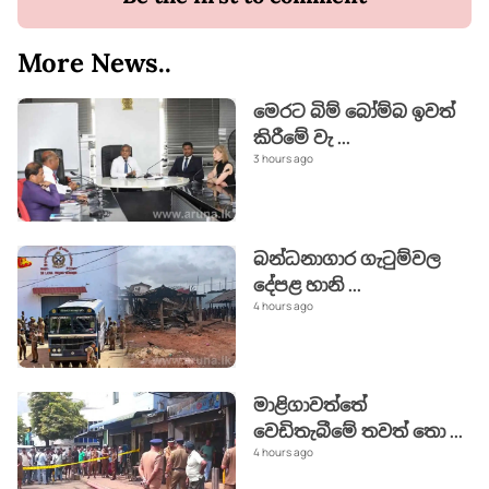
More News..
මෙරට බිම් බෝම්බ ඉවත්
කිරීමේ වැ
...
3 hours ago
බන්ධනාගාර ගැටුම්වල
දේපළ හානි
...
4 hours ago
මාළිගාවත්තේ
වෙඩිතැබීමේ තවත් තො
...
4 hours ago