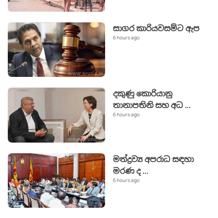
සාගර කාරියවසම්ට ඇප
6 hours ago
දකුණු කොරියානු
තානාපතිනි සහ අධ
...
6 hours ago
මත්ද්‍රව්‍ය අපරාධ සඳහා
මරණ ද
...
6 hours ago