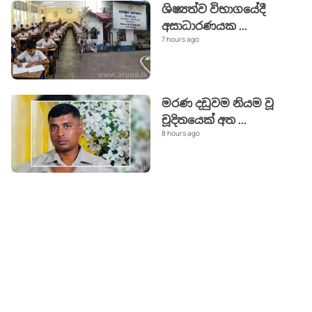
ශිෂ්‍යත්ව විභාගයේදී
අසාධාරණයක
...
7 hours ago
මරණ දඩුවම නියම වූ
චූදිතයෙක් අත
...
8 hours ago