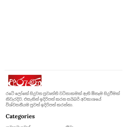
රටේ ලෝකේ සිදුවන ප්‍රවෘත්ති වටිනාකමක් ඇති ඕනෑම සිදුවීමක්
නිවැරදිව, එසැනින් ඉදිරිපත් කරන සයිබර් අවකාශයේ
විශ්වසනීයම පුවත් ඉදිරිපත් කරන්නා.
Categories