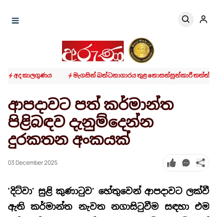
අද කාලගුණය
මැගසින් බන්ධනාගාරය තුළ නොසන්සුන්කාරී තත්ත්ව
ආපදාවට පත් කර්මාන්ත
පිළිබඳව දැනුම්දෙන්න
දුරකතන අංකයක්
03 December 2025
'දිට්වා' සුළි කුණාටුව' හේතුවෙන් ආපදාවට ලක්වී
ඇති කර්මාන්ත නැවත නගාසිටුවීම සඳහා එම