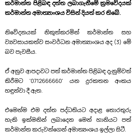
කර්මාන්ත පිළිබඳ දත්ත ලබාගැනීමේ ක්‍රමවේදයක්
කර්මාන්ත අමාත්‍යාංශය විසින් දියත් කර තිබේ.
නිවේදනයක් නිකුත්කරමින් කර්මාන්ත සහ
ව්‍යවසායකත්ව සංවර්ධන අමාත්‍යාංශය අද (3) මේ
බව පැවසීය.
ඒ අනුව ආපදාවට පත් කර්මාන්ත පිළිබඳ දැනුම්වත්
කිරීමට '0712666660' යන දුරකතන අංකය
හඳුන්වා දී ඇත.
එමෙන්ම එම දත්ත පද්ධතියට අදාළ තොරතුරු
හැකි ඉක්මනින් ලබාදෙන මෙන් හානියට පත්
කර්මාන්ත කරුවන්ගෙන් අමාත්‍යංශය ඉල්ලා සිටී.