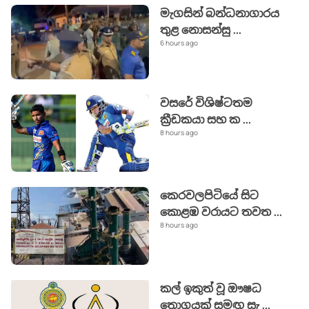
මැගසින් බන්ධනාගාරය
තුළ නොසන්සු
...
6 hours ago
වසරේ විශිෂ්ටතම
ක්‍රීඩකයා සහ ක
...
8 hours ago
කෙරවලපිටියේ සිට
කොළඹ වරායට තවත
...
8 hours ago
කල් ඉකුත් වූ ඖෂධ
තොගයක් සමඟ සැ
...