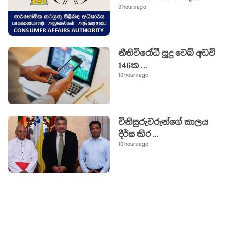
9 hours ago
නීතිවිරෝධී සූදු වෙබ් අඩවි
146ක
...
10 hours ago
විනිසුරුවරුන්ගේ කාලය
දීර්ඝ කිර
...
10 hours ago