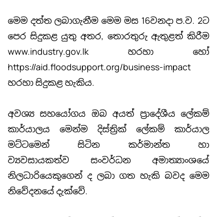
මෙම දත්ත ලබාගැනීම මෙම මස 16වනදා ප.ව. 2ට
පෙර සිදුකළ යුතු අතර, තොරතුරු ඇතුළත් කිරීම
www.industry.gov.lk හරහා හෝ
https://aid.floodsupport.org/business-impact
හරහා සිදුකළ හැකිය.
අවශ්‍ය සහයෝගය ඔබ අයත් ප්‍රාදේශීය ලේකම්
කාර්යාලය මෙන්ම දිස්ත්‍රික් ලේකම් කාර්යාල
මට්ටමෙන් සිටින කර්මාන්ත හා
ව්‍යවසායකත්ව සංවර්ධන අමාත්‍යාංශයේ
නිලධාරියෙකුගෙන් ද ලබා ගත හැකි බවද මෙම
නිවේදනයේ දැක්වේ.