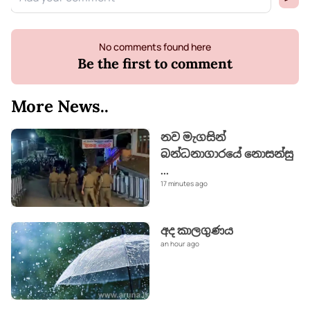
No comments found here
Be the first to comment
More News..
නව මැගසින්
බන්ධනාගාරයේ නොසන්සු
...
17 minutes ago
අද කාලගුණය
an hour ago