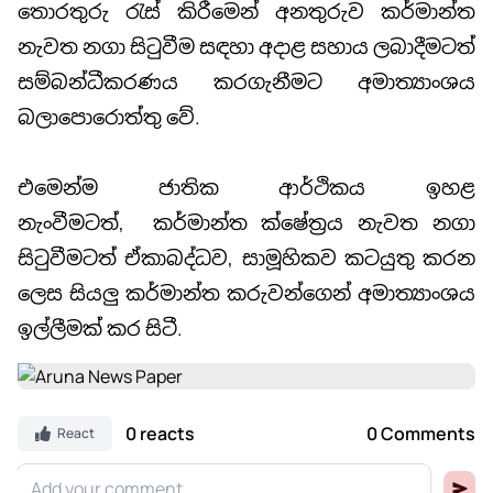
තොරතුරු රැස් කිරීමෙන් අනතුරුව කර්මාන්ත
නැවත නගා සිටුවීම සඳහා අදාළ සහාය ලබාදීමටත්
සම්බන්ධීකරණය කරගැනීමට අමාත්‍යාංශය
බලාපොරොත්තු වේ.
එමෙන්ම ජාතික ආර්ථිකය ඉහළ
නැංවීමටත්, කර්මාන්ත ක්ෂේත්‍රය නැවත නගා
සිටුවීමටත් ඒකාබද්ධව, සාමූහිකව කටයුතු කරන
ලෙස සියලු කර්මාන්ත කරුවන්ගෙන් අමාත්‍යාංශය
ඉල්ලීමක් කර සිටී.
0 reacts
0 Comments
React