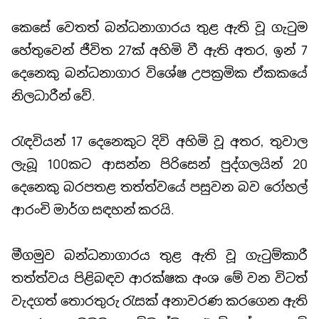
කෙසේ වෙතත් බන්ධනාගාරය තුළ ඇති වූ ගැටුම
හේතුවෙන් ජීවිත 27ක් අහිමි වී ඇති අතර, ඉන් 7
දෙනෙකු බන්ධනාගාර විශේෂ උපක්‍රමික ඒකකයේ
නිලධාරීන් වේ.
රැඳවියන් 17 දෙනෙකුට දිවි අහිමි වූ අතර, තුවාල
ලැබූ 100කට ආසන්න පිරිසෙන් පුද්ගලයින් 20
දෙනෙකු බරපතළ තත්ත්වයේ පසුවන බව රෝහල්
ආරංචි මාර්ග සඳහන් කරයි.
මීගමුව බන්ධනාගාරය තුළ ඇති වූ ගැටුම්කාරී
තත්ත්වය පිළිබඳව ආරක්ෂක අංශ මේ වන විටත්
වැදගත් තොරතුරු රැසක් අනාවරණ කරගෙන ඇති