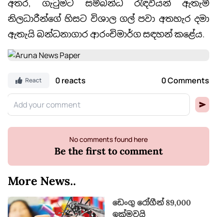
අතර, ගැටුමට සම්බන්ධ රැඳවියන් ඇතැම්
නිලධාරීන්ගේ හිසට විශාල ගල් පවා අතහැර දමා
ඇතැයි බන්ධනාගාර ආරංචිමාර්ග සඳහන් කළේය.
0 reacts
0 Comments
React
No comments found here
Be the first to comment
More News..
ඩෙංගු රෝගීන් 89,000
ඉක්මවයි