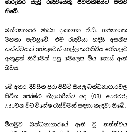
මාරුකර යැවූ රැඳවියෙකු ජීවිතක්ෂයට පත්ව
තිබේ.
බන්ධනාගාර මාධ්‍ය ප්‍රකාශක ඒ.සී. ගජනායක
මහතා පැවසුවේ, එම රැඳවියා හදිසි අසනීප
තත්ත්වයක් හේතුවෙන් ගාල්ල කරාපිටිය රෝහලට
ඇතුළත් කිරීමෙන් පසු මෙලෙස මිය ගොස් ඇති
බවය.
මේ අතර, දිවයින පුරා පිහිටි සියලු බන්ධනාගාරවල
සිටින ජ්‍යේෂ්ඨ නිලධාරීන්ට අද (08) පෙරවරු
7.30වන විට විශේෂ රැස්වීමක් සඳහා කැඳවා තිබේ.
මීගමුව බන්ධනාගාරයේ ඇති වූ තත්ත්වය