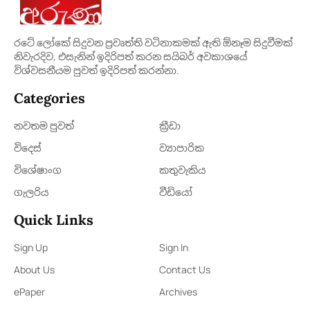
රටේ ලෝකේ සිදුවන ප්‍රවෘත්ති වටිනාකමක් ඇති ඕනෑම සිදුවීමක්
නිවැරදිව, එසැනින් ඉදිරිපත් කරන සයිබර් අවකාශයේ
විශ්වසනීයම පුවත් ඉදිරිපත් කරන්නා.
Categories
නවතම පුවත්
ක්‍රී​ඩා
විදෙස්
ව්‍යාපාරික
විශේෂාංග
කතුවැකිය
ගැලරිය
වීඩියෝ
Quick Links
Sign Up
Sign In
About Us
Contact Us
ePaper
Archives