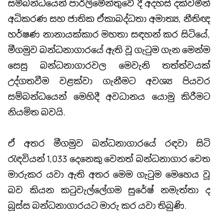
සම්බන්ධයෙන් පාර්ලිමේන්තුවේ දී අදහස් දක්වමින්
අධිකරණ සහ ජාතික ඒකාබද්ධතා අමාත්‍ය, නීතිඥ
හර්ෂණ නානායක්කාර මහතා සඳහන් කර සිටියේ,
මීගමුව බන්ධනාගාරයේ ඇති වූ ගැටුම ගැන මෙන්ම
සෙසු බන්ධනාගාරවල මෙවැනි තත්ත්වයක්
උද්ගතවීම වළක්වා ගැනීමට අවශ්‍ය පියවර
සම්බන්ධයෙන් මෙහිදී අවධානය යොමු කිරීමට
නියමිත බවයි.
ඒ අතර මීගමුව බන්ධනාගාරයේ රඳවා සිටි
රැඳවියන් 1,033 දෙනෙකු වෙනත් බන්ධනාගාර වෙත
මාරුකර යවා ඇති අතර මෙම ගැටුම මෙහෙය වූ
බව කියන කටුවැල්ලේගම සුරේෂ් නමැත්තා ද
බූස්ස බන්ධනාගාරයට මාරු කර යවා තිබුණි.