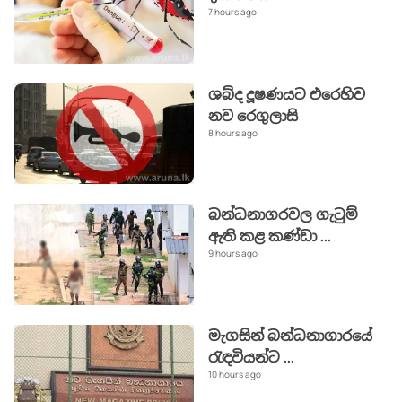
7 hours ago
ශබ්ද දූෂණයට එරෙහිව
නව රෙගුලාසි
8 hours ago
බන්ධනාගරවල ගැටුම්
ඇති කළ කණ්ඩා
...
9 hours ago
මැගසින් බන්ධනාගාරයේ
රැඳවියන්ට
...
10 hours ago