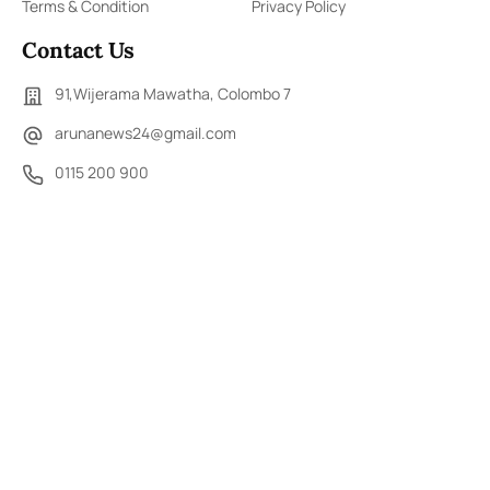
Terms & Condition
Privacy Policy
Contact Us
91,Wijerama Mawatha, Colombo 7
arunanews24@gmail.com
0115 200 900
0112 673 451
Social Media
COPYRIGHT ©2023 LIBERTY PUBLISHERS (PVT) LTD. ALL
RIGHTS RESERVED.
Developed by
DERANA MACROENTERTAINMENT (PVT) LTD.