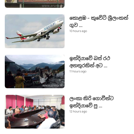
කොළඹ - කුවේට් ශ්‍රීලංකන්
ගුව
...
10 hours ago
ඉන්දියාවේ බස් රථ
අනතුරකින් අට
...
11 hours ago
ලංකා කිරි ගොවීන්ට
ඉන්දියාවේ පු
...
12 hours ago