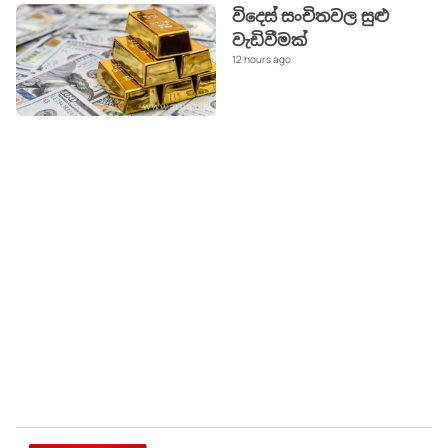
විදෙස් සංචිතවල සුළු
වැඩිවීමක්
12 hours ago