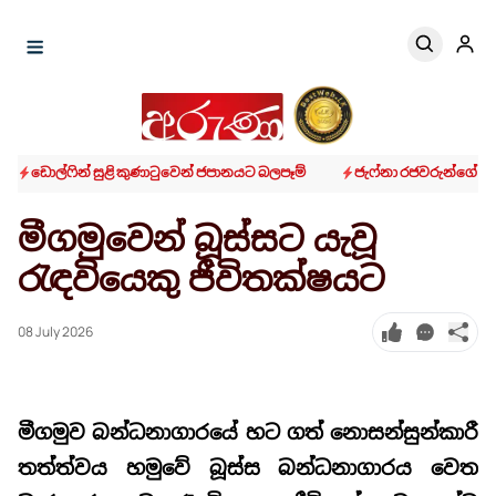
ඩොල්ෆින් සුළි කුණාටුවෙන් ජපානයට බලපෑම්
ජැෆ්නා රජවරුන්ගේ ප
මීගමුවෙන් බූස්සට යැවූ
රැඳවියෙකු ජීවිතක්ෂයට
08 July 2026
මීගමුව බන්ධනාගාරයේ හට ගත් නොසන්සුන්කාරී
තත්ත්වය හමුවේ බූස්ස බන්ධනාගාරය වෙත