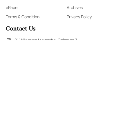
ePaper
Archives
Terms & Condition
Privacy Policy
Contact Us
91,Wijerama Mawatha, Colombo 7
arunanews24@gmail.com
0115 200 900
0112 673 451
Social Media
COPYRIGHT ©2023 LIBERTY PUBLISHERS (PVT) LTD. ALL
RIGHTS RESERVED.