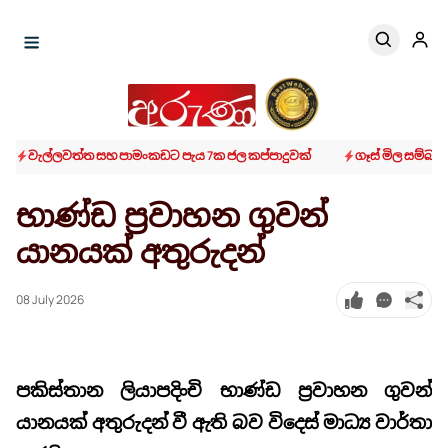
වැල්ලවත්ත සහ පාමංකඩට පැය 7ක ජල කප්පාදුවක්
ගෑස් මිල සම්බ
භාණ්ඩ ප්‍රවාහන ගුවන්
යානයක් අතුරුදන්
08 July 2026
පකිස්තාන ලියාපදිංචි භාණ්ඩ ප්‍රවාහන ගුවන්
යානයක් අතුරුදන් වී ඇති බව විදෙස් මාධ්‍ය වාර්තා