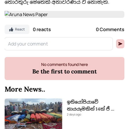
තොරතුරු මෙතෙක් අනාවරණය වී නොමැත.
0 reacts
0 Comments
React
No comments found here
Be the first to comment
More News..
ඉතියෝපියාවේ
නායයෑමකින් 14ක් ජී
...
2 days ago