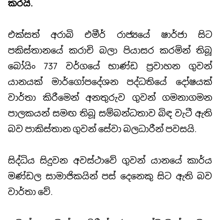
කරයි.
එක්සත් අරාබි එමීර් රාජ්‍යයේ ෂාර්ජා සිට
පකිස්තානයේ කරාචි බලා පියාසර කරමින් තිබූ
බෝයිං 737 වර්ගයේ භාණ්ඩ ප්‍රවාහන ගුවන්
යානයක් මාර්ගෝපදේශන පද්ධතියේ දෝෂයක්
වාර්තා කිරීමෙන් අනතුරුව ගුවන් ගමනාගමන
පාලකයන් සමඟ තිබූ සම්බන්ධතාව බිඳ වැටී ඇති
බව පාකිස්තාන ගුවන් සේවා බලධාරීන් පවසයි.
සිද්ධිය සිදුවන අවස්ථාවේ ගුවන් යානයේ කාර්ය
මණ්ඩල සාමාජිකයින් පස් දෙනෙකු සිට ඇති බව
වාර්තා වේ.