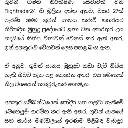
ගුවන් ගමන් නිරීක්ෂණ සේවාවක් වන
Flightradar24 හි මූලික දත්ත අනුව, වසර 27ක්
පැරණි මෙම ගුවන් යානය කරාචි නගරයට
නිරිතදිග මුහුදු ප්‍රදේශයට ළඟා වන අතරතුර උස
හදිසියේ කිහිප වතාවක් වෙනස් කර ඇති අතර,
ඉන් අනතුරුව වේගවත් ලෙස පහළ බැස ඇත.
ඒ අනුව, ගුවන් යානය මුහුදට කඩා වැටී තිබිය
හැකි බවට සැක පළ කෙරෙන අතර, එය මෙතෙක්
නිල වශයෙන් තහවුරු කර නොමැත.
අනතුර සම්බන්ධයෙන් සෝදිසි සහ ගලවා ගැනීමේ
මෙහෙයුම් ආරම්භ කර ඇති අතර, ගුවන් යානයේ
සහ කාර්ය මණ්ඩලයේ ඉරණම පිළිබඳ වැඩිදුර