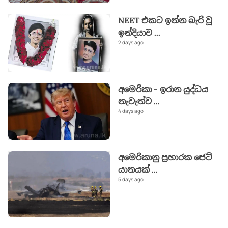
NEET එකට ඉන්න බැරි වූ
ඉන්දියාව
...
2 days ago
අමෙරිකා - ඉරාන යුද්ධය
නැවැත්ව
...
4 days ago
අමෙරිකානු ප්‍රහාරක ජෙට්
යානයක්
...
5 days ago