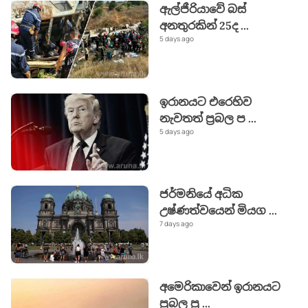
ඇල්ජීරියාවේ බස්
අනතුරකින් 25ද
...
5 days ago
ඉරානයට එරෙහිව
නැවතත් ප්‍රබල ප
...
5 days ago
ජර්මනියේ අධික
උෂ්ණත්වයෙන් මියග
...
7 days ago
අමෙරිකාවෙන් ඉරානයට
ප්‍රබල ප්‍ර
...