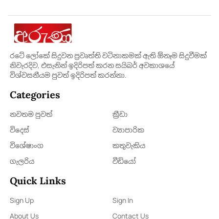
රටේ ලෝකේ සිදුවන ප්‍රවෘත්ති වටිනාකමක් ඇති ඕනෑම සිදුවීමක්
නිවැරදිව, එසැනින් ඉදිරිපත් කරන සයිබර් අවකාශයේ
විශ්වසනීයම පුවත් ඉදිරිපත් කරන්නා.
Categories
නවතම පුවත්
ක්‍රී​ඩා
විදෙස්
ව්‍යාපාරික
විශේෂාංග
කතුවැකිය
ගැලරිය
වීඩියෝ
Quick Links
Sign Up
Sign In
About Us
Contact Us