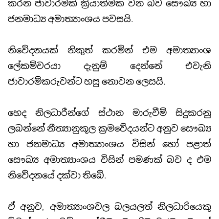
කරන ජාවාරමක් ක්‍රියාත්මක වන බව සෞඛ්‍ය හා
ජනමාධ්‍ය අමාත්‍යාංශය පවසයි.
නිවේදනයක් නිකුත් කරමින් එම අමාත්‍යාංශ
ලේකම්වරයා දැනුම් දෙන්නේ එවැනි
ජාවාරම්කරුවන්ට හසු නොවන ලෙසයි.
හෙද නිලධාරීන්ගේ ස්ථාන මාරුවීම් සිදුකරනු
ලබන්නේ නීත්‍යානුකූල ක්‍රමවේදයන්ට අනුව සෞඛ්‍ය
හා ජනමාධ්‍ය අමාත්‍යාංශය විසින් හෝ පළාත්
සෞඛ්‍ය අමාත්‍යාංශය විසින් පමණක් බව ද එම
නිවේදනයේ දක්වා තිබේ.
ඒ අනුව, අමාත්‍යාංශවල බලයලත් නිලධාරියෙකු