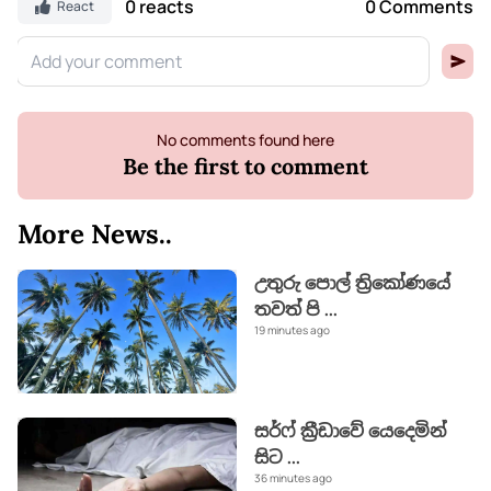
0 reacts
0 Comments
React
No comments found here
Be the first to comment
More News..
උතුරු පොල් ත්‍රිකෝණයේ
තවත් පි
...
19 minutes ago
සර්ෆ් ක්‍රීඩාවේ යෙදෙමින්
සිට
...
36 minutes ago