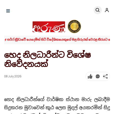
සර්ෆ් ක්‍රීඩාවේ යෙදෙමින් සිටි විදේශිකයෙකුගේ මළ සිරුරක් වෙරළ තීරයට 
හෙද නිලධාරීන්ට විශේෂ
නිවේදනයක්
08 July 2026
හෙද නිලධාරීන්ගේ වාර්ෂික ස්ථාන මාරු ලබාදීම
සිදුකරන මුවාවෙන් කූඨ ලෙස මුදල් අයකරමින් සිදු