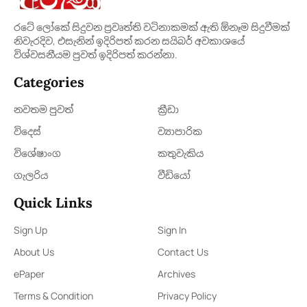
රටේ ලෝකේ සිදුවන ප්‍රවෘත්ති වටිනාකමක් ඇති ඕනෑම සිදුවීමක්
නිවැරදිව, එසැනින් ඉදිරිපත් කරන සයිබර් අවකාශයේ
විශ්වසනීයම පුවත් ඉදිරිපත් කරන්නා.
Categories
නවතම පුවත්
ක්‍රී​ඩා
විදෙස්
ව්‍යාපාරික
විශේෂාංග
කතුවැකිය
ගැලරිය
වීඩියෝ
Quick Links
Sign Up
Sign In
About Us
Contact Us
ePaper
Archives
Terms & Condition
Privacy Policy