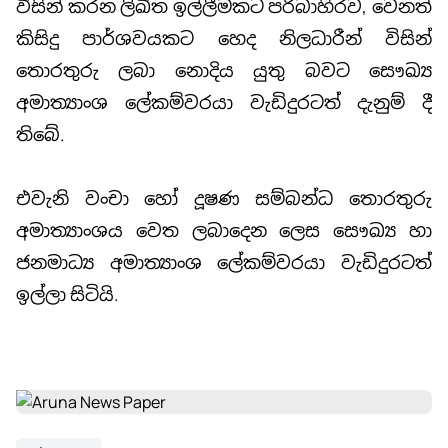
විසින් කරන ලිඛිත ඉල්ලීමකට පරිබාහිරව, වෙනත්
කිසිදු පාර්ශවයකට හෙද නිලධාරීන් විසින්
තොරතුරු ලබා නොදිය යුතු බවට සෞඛ්‍ය
අමාත්‍යාංශ ලේකම්වරයා වැඩිදුරටත් දැනුම් දී
තිබේ.
එවැනි වංචා හෝ දූෂණ සම්බන්ධ තොරතුරු
අමාත්‍යාංශය වෙත ලබාදෙන ලෙස සෞඛ්‍ය හා
ජනමාධ්‍ය අමාත්‍යාංශ ලේකම්වරයා වැඩිදුරටත්
ඉල්ලා සිටියි.