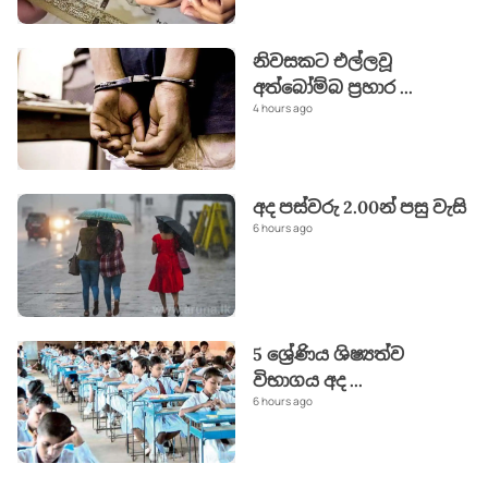
නිවසකට එල්ලවූ
අත්බෝම්බ ප්‍රහාර
...
4 hours ago
අද පස්වරු 2.00න් පසු වැසි
6 hours ago
5 ශ්‍රේණිය ශිෂ්‍යත්ව
විභාගය අද
...
6 hours ago