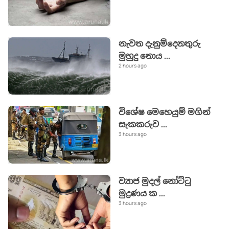
නැවත දැනුම්දෙනතුරු
මුහුදු නොය
...
2 hours ago
විශේෂ මෙහෙයුම් මගින්
සැකකරුව
...
3 hours ago
ව්‍යාජ මුදල් නෝට්ටු
මුද්‍රණය ක
...
3 hours ago