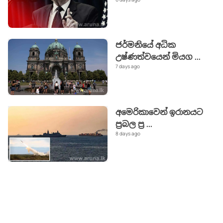
ජර්මනියේ අධික
උෂ්ණත්වයෙන් මියග
...
7 days ago
අමෙරිකාවෙන් ඉරානයට
ප්‍රබල ප්‍ර
...
8 days ago