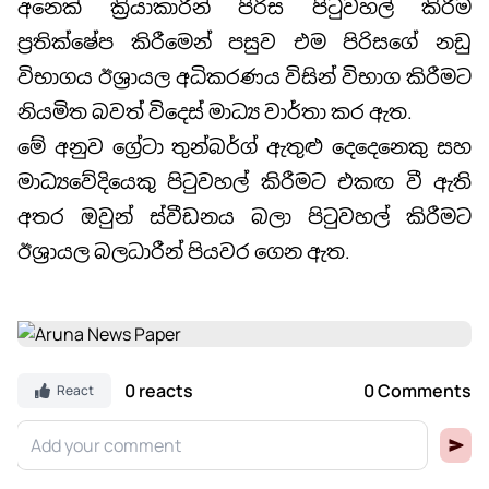
අනෙක් ක්‍රියාකාරීන් පිරිස පිටුවහල් කිරීම
ප්‍රතික්ෂේප කිරීමෙන් පසුව එම පිරිසගේ නඩු
විභාගය ඊශ්‍රායල අධිකරණය විසින් විභාග කිරීමට
නියමිත බවත් විදෙස් මාධ්‍ය වාර්තා කර ඇත.
මේ අනුව ග්‍රේටා තුන්බර්ග් ඇතුළු දෙදෙනෙකු සහ
මාධ්‍යවේදියෙකු පිටුවහල් කිරීමට එකඟ වී ඇති
අතර ඔවුන් ස්වීඩනය බලා පිටුවහල් කිරීමට
ඊශ්‍රායල බලධාරීන් පියවර ගෙන ඇත.
0 reacts
0 Comments
React