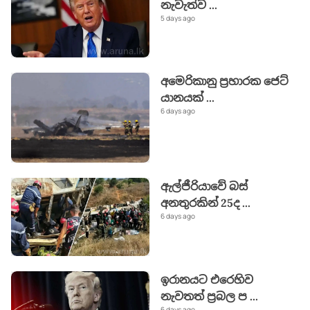
නැවැත්ව
...
5 days ago
අමෙරිකානු ප්‍රහාරක ජෙට්
යානයක්
...
6 days ago
ඇල්ජීරියාවේ බස්
අනතුරකින් 25ද
...
6 days ago
ඉරානයට එරෙහිව
නැවතත් ප්‍රබල ප
...
6 days ago