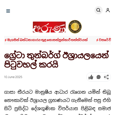
මැගසින් බන්ධනාගාරය තුළ නොසන්සුන්කාරී තත්ත්වයක්
වසරේ විශිෂ
ග්‍රේටා තුන්බර්ග් ඊශ්‍රායලයෙන්
පිටුවහල් කරයි
10 June 2025
ගාසා තීරයට මානුෂීය ආධාර රැගෙන යමින් තිබූ
නෞකාවක් ඊශ්‍රායල ග්‍රහණයට ගැනීමෙන් පසු එහි
සිටි ප්‍රසිද්ධ දේශගුණික විපර්යාස පිළිබඳ සමාජ