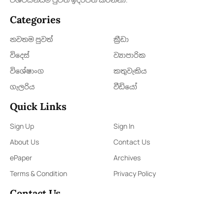
Categories
නවතම පුවත්
ක්‍රී​ඩා
විදෙස්
ව්‍යාපාරික
විශේෂාංග
කතුවැකිය
ගැලරිය
වීඩියෝ
Quick Links
Sign Up
Sign In
About Us
Contact Us
ePaper
Archives
Terms & Condition
Privacy Policy
Contact Us
91,Wijerama Mawatha, Colombo 7