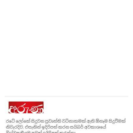
රටේ ලෝකේ සිදුවන ප්‍රවෘත්ති වටිනාකමක් ඇති ඕනෑම සිදුවීමක්
නිවැරදිව, එසැනින් ඉදිරිපත් කරන සයිබර් අවකාශයේ
විශ්වසනීයම පුවත් ඉදිරිපත් කරන්නා.