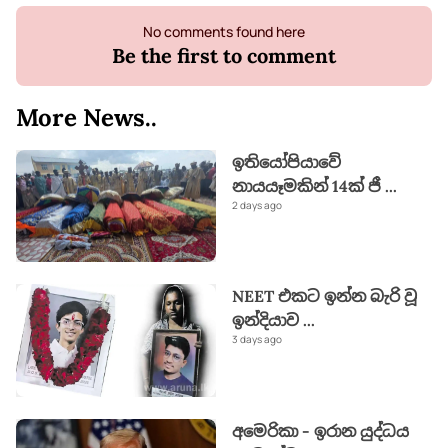
No comments found here
Be the first to comment
More News..
ඉතියෝපියාවේ
නායයෑමකින් 14ක් ජී
...
2 days ago
NEET එකට ඉන්න බැරි වූ
ඉන්දියාව
...
3 days ago
අමෙරිකා - ඉරාන යුද්ධය