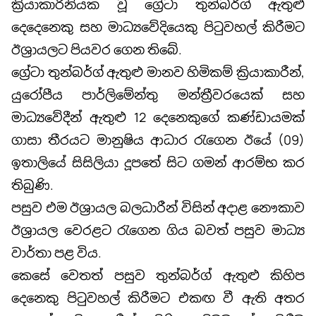
ක්‍රියාකාරිනියක වූ ග්‍රේටා තුන්බර්ග් ඇතුළු
දෙදෙනෙකු සහ මාධ්‍යවේදියෙකු පිටුවහල් කිරීමට
ඊශ්‍රායලට පියවර ගෙන තිබේ.
ග්‍රේටා තුන්බර්ග් ඇතුළු මානව හිමිකම් ක්‍රියාකාරීන්,
යුරෝපීය පාර්ලිමේන්තු මන්ත්‍රීවරයෙක් සහ
මාධ්‍යවේදීන් ඇතුළු 12 දෙනෙකුගේ කණ්ඩායමක්
ගාසා තීරයට මානුෂිය ආධාර රැගෙන ඊයේ (09)
ඉතාලියේ සිසිලියා දූපතේ සිට ගමන් ආරම්භ කර
තිබුණි.
පසුව එම ඊශ්‍රායල බලධාරීන් විසින් අදාළ නෞකාව
ඊශ්‍රායල වෙරළට රැගෙන ගිය බවත් පසුව මාධ්‍ය
වාර්තා පළ විය.
කෙසේ වෙතත් පසුව තුන්බර්ග් ඇතුළු කිහිප
දෙනෙකු පිටුවහල් කිරීමට එකඟ වී ඇති අතර