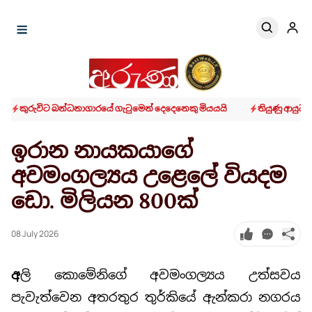
කුරුවිට බන්ධනාගාරයේ ගැටුමෙන් දෙදෙනෙකු මියයයි
තියුණු ආයුධ
ඉරාන නායකයාගේ
අවමංගල්‍යය උළෙලේ වියදම
ඩො. මිලියන 800ක්
08 July 2026
අ
ලි කොමේනිගේ අවමංගල්‍යය උත්සවය
පැවැත්වෙන අතරතුර තුර්කියේ ඇන්කරා නගරය