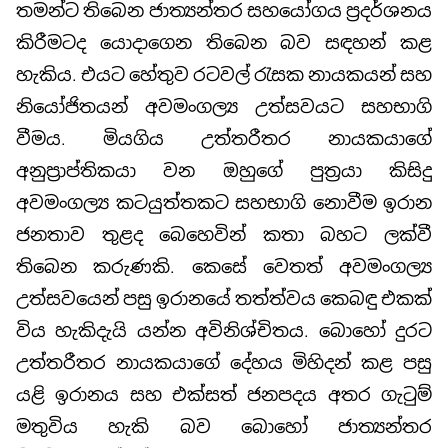
තමන්ට තිබෙන ජාත්‍යන්තර සහයෝගය ප්‍රදර්ශනය
කිරීමටද යොදාගෙන තිබෙන බව සඳහන් කළ
හැකිය. එයට හේතුව රටවල් රැසක නායකයන් සහ
නියෝජිතයන් අවමංගල්‍ය උත්සවයට සහභාගි
වීමය. මියගිය උත්තරීතර නායකයාගේ
අනුප්‍රාප්තිකයා වන ඔහුගේ පුත්‍රයා කිසිදු
අවමංගල්‍ය කටයුත්තකට සහභාගි නොවීම ඉරාන
ජනතාව තුළද බෙහෙවින් කතා බහට ලක්වී
තිබෙන කරුණකි. කෙසේ වෙතත් අවමංගල්‍ය
උත්සවයෙන් පසු ඉරානයේ තත්ත්වය කෙබඳු එකක්
විය හැකිදැයි යන්න අවිනිශ්චිතය. බොහෝ දුරට
උත්තරීතර නායකයාගේ දේහය මිහිදන් කළ පසු
යළි ඉරානය සහ එක්සත් ජනපදය අතර ගැටුම්
මතුවිය හැකි බව බොහෝ ජාත්‍යන්තර