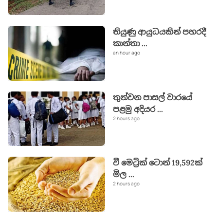
තියුණු ආයුධයකින් පහරදී
කාන්තා
...
an hour ago
තුන්වන පාසල් වාරයේ
පළමු අදියර
...
2 hours ago
වී මෙට්‍රික් ටොන් 19,592ක්
මිල
...
2 hours ago