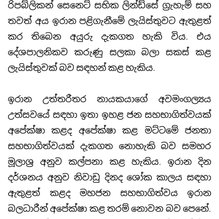
රිපබ්ලිකන් සෙනෙට් සභික ලින්ඩ්සේ ග්‍රැහැම් සහ
තවත් අය ඉරාන පළිගැනීමේ ලැයිස්තුවට ඇතුළත්
කර තිබෙන අයුරු දැකගත හැකි විය. එය
දේශපාලනිකව කරුණු සලකා බලා සකස් කළ
ලැයිස්තුවක් බව සඳහන් කළ හැකිය.
ඉරාන උත්තරීතර නායකයාගේ අවමංගල්‍යය
උත්සවයේ සඳහා ඉතා ඉහළ ජන සහභාගිත්වයක්
අපේක්ෂා කළද අපේක්ෂා කළ මට්ටමේ ජනතා
සහභාගිත්වයක් දැකගත නොහැකි බව සමහර
මූලාශ්‍ර අනුව කල්පනා කළ හැකිය. ඉරාන දින
දර්ශනය අනුව නිවාඩු දිනද ශෝක කාලය සඳහා
ඇතුළත් කළද මහජන සහභාගිත්වය ඉරාන
බලධාරීන් අපේක්ෂා කළ තරම් නොවන බව පෙනේ.