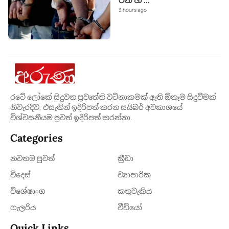
රන් භ
...
3 hours ago
රටේ ලෝකේ සිදුවන ප්‍රවෘත්ති වටිනාකමක් ඇති ඕනෑම සිදුවීමක්
නිවැරදිව, එසැනින් ඉදිරිපත් කරන සයිබර් අවකාශයේ
විශ්වසනීයම පුවත් ඉදිරිපත් කරන්නා.
Categories
නවතම පුවත්
ක්‍රී​ඩා
විදෙස්
ව්‍යාපාරික
විශේෂාංග
කතුවැකිය
ගැලරිය
වීඩියෝ
Quick Links