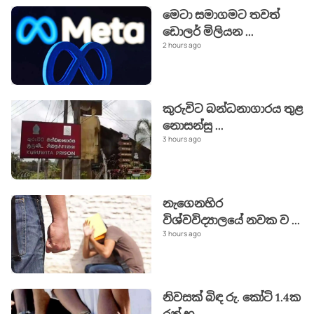
මෙටා සමාගමට තවත්
ඩොලර් මිලියන
...
2 hours ago
කුරුවිට බන්ධනාගාරය තුළ
නොසන්සු
...
3 hours ago
නැගෙනහිර
විශ්වවිද්‍යාලයේ නවක ව
...
3 hours ago
නිවසක් බිඳ රු. කෝටි 1.4ක