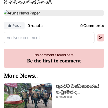
විවේචකයන්ගේ මතයයි.
0 reacts
0 Comments
React
No comments found here
Be the first to comment
More News..
කුරුවිට බන්ධනාගාරයේ
ගැටුමෙන් ද
...
16 minutes ago