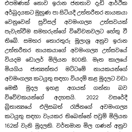
එපමණක් නොව ඉරාන ජනතාව දැඩි ආර්ථික
අර්බුදයකට මුහුණ පා සිටියදී උත්තරීතර නායකයා
වෙනුවෙන් සුවිසල් අවමංගල්‍ය උත්සවයක්
පැවැත්වීම සමහරුන්ගේ විවේචනවලට හේතු වී
තිබේ. සමහර තොරතුරු මූලාශ්‍ර අනුව ඉරාන
උත්තරීතර නායකයාගේ අවමංගල්‍ය උත්සවයේ
වියදම ඩොලර් මිලියන 800කි. මෑත කාලයේ
මියගිය ජාත්‍යන්තර මට්ටමේ නායකයන්ගේ
අවමංගල්‍ය කටයුතු සඳහා වියදම් කළ මුදලට වඩා
මෙකී මුදල ඉහළ අගයක් ගන්නා බව
විවේචකයන්ගේ අදහසයි. 2022 වසරේදී
බ්‍රිතාන්‍යයේ එලිසබත් රැජිනගේ අවමංගල්‍ය
කටයුතු සඳහා වැයකර තිබෙන්නේ පවුම් මිලියන
162ක් වැනි මුදලකි. වර්තමාන මිල ගණන් අනුව