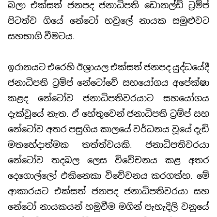
බලා එක්සත් ජනපද ජනාධිපති ඩොනල්ඩ් ට්‍රම්ප්
පිටත්ව ගියේ නේටෝ හවුලේ නායක සමුළුවට
සහභාගි වීමටය.
ඉරානයට එරෙහි ඊශ්‍රායල එක්සත් ජනපද යුද්ධයේදී
ජනාධිපති ට්‍රම්ප් නේටෝවේ සහයෝගය අපේක්ෂා
කළද නේටෝව ජනාධිපතිවරයාට සහයෝගය
දැක්වූයේ නැත. ඒ හේතුවෙන් ජනාධිපති ට්‍රම්ප් සහ
නේටෝව අතර පසුගිය කාලයේ වර්ධනය වූයේ දැඩි
මතභේදාත්මක තත්ත්වයකි. ජනාධිපතිවරයා
නේටෝව තදබල ලෙස විවේචනය කළ අතර
දෙගොල්ලෝ එකිනෙකා විවේචනය කරගත්හ. මේ
ආකාරයට එක්සත් ජනපද ජනාධිපතිවරයා සහ
නේටෝ නායකයන් හමුවීම මගින් පැහැදිලි වනුයේ