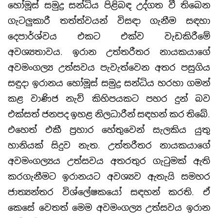
හෝමූස් සමුද්‍ර සන්ධිය පිළිබඳ උද්ගත වී තිබෙන
ගැටලුකාරී තත්ත්වයන් විසඳා ගැනීම සඳහා
දෙපාර්ශ්වය එකට එක්ව වැඩකිරීමේ
අවශ්‍යතාවය. ඉරාන උත්තරීතර නායකයාගේ
අවමංගල්‍ය උත්සවය පැවැත්වෙන අතර පසුගිය
සඳුදා ඉරානය හෝමූස් සමුද්‍ර සන්ධිය හරහා ගමන්
කළ වාණිජ නැව් කිහිපයකට පහර දුන් බව
එක්සත් ජනපද ඉහළ නිලධාරීන් සඳහන් කර තිබේ.
එහෙත් එකී ප්‍රහාර හේතුවෙන් සැලකිය යුතු
හානියක් සිදුව නැත. උත්තරීතර නායකයාගේ
අවමංගල්‍යය උත්සවය අතරතුර ගැටුමක් ඇති
කරගැනීමට ඉරානයට අවශ්‍යව ඇතැයි සමහර
ජාත්‍යන්තර විශ්ලේෂකයෝ සඳහන් කරති. ඒ
කෙසේ වෙතත් මෙම අවමංගල්‍ය උත්සවය ඉරාන