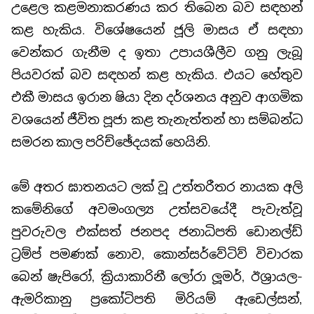
උළෙල කළමනාකරණය කර තිබෙන බව සඳහන්
කළ හැකිය. විශේෂයෙන් ජූලි මාසය ඒ සඳහා
වෙන්කර ගැනීම ද ඉතා උපායශීලීව ගනු ලැබූ
පියවරක් බව සඳහන් කළ හැකිය. එයට හේතුව
එකී මාසය ඉරාන ෂියා දින දර්ශනය අනුව ආගමික
වශයෙන් ජීවිත පූජා කළ තැනැත්තන් හා සම්බන්ධ
සමරන කාල පරිච්ඡේදයක් හෙයිනි.
මේ අතර ඝාතනයට ලක් වූ උත්තරීතර නායක අලි
කමේනිගේ අවමංගල්‍ය උත්සවයේදී පැවැත්වූ
පුවරුවල එක්සත් ජනපද ජනාධිපති ඩොනල්ඩ්
ට්‍රම්ප් පමණක් නොව, කොන්සර්වේටිව් විචාරක
බෙන් ෂැපිරෝ, ක්‍රියාකාරිනී ලෝරා ලූමර්, ඊශ්‍රායල-
ඇමරිකානු ප්‍රකෝටිපති මිරියම් ඇඩෙල්සන්,