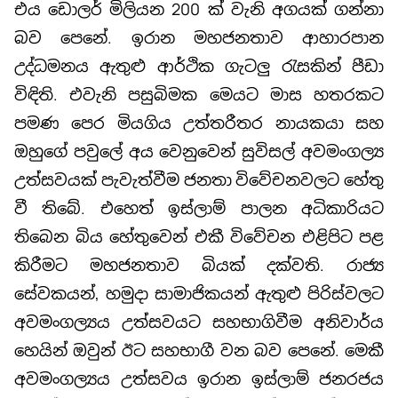
එය ඩොලර් මිලියන 200 ක් වැනි අගයක් ගන්නා
බව පෙනේ. ඉරාන මහජනතාව ආහාරපාන
උද්ධමනය ඇතුළු ආර්ථික ගැටලු රැසකින් පීඩා
විඳිති. එවැනි පසුබිමක මෙයට මාස හතරකට
පමණ පෙර මියගිය උත්තරීතර නායකයා සහ
ඔහුගේ පවුලේ අය වෙනුවෙන් සුවිසල් අවමංගල්‍ය
උත්සවයක් පැවැත්වීම ජනතා විවේචනවලට හේතු
වී තිබේ. එහෙත් ඉස්ලාම් පාලන අධිකාරියට
තිබෙන බිය හේතුවෙන් එකී විවේචන එළිපිට පළ
කිරීමට මහජනතාව බියක් දක්වති. රාජ්‍ය
සේවකයන්, හමුදා සාමාජිකයන් ඇතුළු පිරිස්වලට
අවමංගල්‍යය උත්සවයට සහභාගිවීම අනිවාර්ය
හෙයින් ඔවුන් ඊට සහභාගී වන බව පෙනේ. මෙකී
අවමංගල්‍යය උත්සවය ඉරාන ඉස්ලාම් ජනරජය