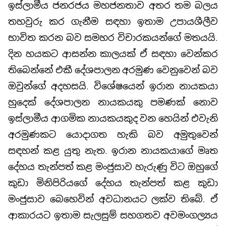
ඉස්ලාමීය ජනරජය මහජනතාව අතර තම බලය
තහවුරු කර ගැනීම සඳහා ඉතාම උපායශීලීව
භාවිත කරන බව සමහර විචාරකයන්ගේ මතයයි.
දින හයකට ආසන්න කාලයක් ඒ සඳහා වෙන්කර
තිබෙන්නේ එකී දේශපාලන අරමුණ වෙනුවෙන් බව
ඔවුන්ගේ අදහසයි. විශේෂයෙන් ඉරාන නායකයා
හුදෙක් දේශපාලන නායකයකු පමණක් නොව
ඉස්ලාමීය ආගමික නායකයකුද වන හෙයින් එවැනි
අරමුණකට යොදාගත හැකි බව අමුතුවෙන්
සඳහන් කළ යුතු නැත. ඉරාන නායකයාගේ මෘත
දේහය තැන්පත් කළ මංජුසාව හැරුණු විට ඔහුගේ
කුඩා මිනිපිරියගේ දේහය තැන්පත් කළ කුඩා
මංජුසාව බෙහෙවින් අවධානයට ලක්ව තිබේ. ඒ
ආකාරයට ඉතාම සැලසුම් සහගතව අවමංගල්‍යය